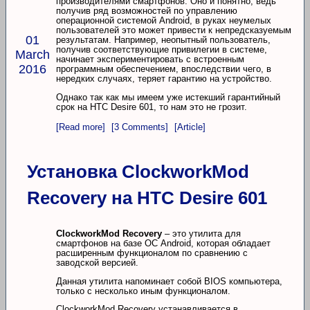
производителями смартфонов. Оно и понятно, ведь
получив ряд возможностей по управлению
операционной системой Android, в руках неумелых
пользователей это может привести к непредсказуемым
01
результатам. Например, неопытный пользователь,
получив соответствующие привилегии в системе,
March
начинает экспериментировать с встроенным
2016
программным обеспечением, впоследствии чего, в
нередких случаях, теряет гарантию на устройство.
Однако так как мы имеем уже истекший гарантийный
срок на HTC Desire 601, то нам это не грозит.
[Read more]
[3 Comments]
[Article]
Установка ClockworkMod
Recovery на HTC Desire 601
ClockworkMod Recovery
– это утилита для
смартфонов на базе ОС Android, которая обладает
расширенным функционалом по сравнению с
заводской версией.
Данная утилита напоминает собой BIOS компьютера,
только с несколько иным функционалом.
ClockworkMod Recovery устанавливается в