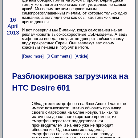
где нам обещают жить на яркой стороне. Верим даже
тем, у кого логотип черно-желтый, уж далеко не самый
яркий. Мы верим всяким неправильным
самопровозглашенным пчелам, от которых только одно
название, а выглядят они как осы, как только к ним
16
приглядишься.
April
И вот поверили мы Билайну, когда самозванец начал
2013
рекламировать высокоскоростные USB-модемы. А ведь
мифология всегда нас учит не доверять обманчивому
виду прекрасных Сирен. Они завлекут вас своим
красивым пением и погубят в итоге.
[Read more]
[0 Comments]
[Article]
Разблокировка загрузчика на
HTC Desire 601
Обладатели смартфонов на базе Android часто не
имеют возможности штатно обновить прошивку
своего смартфона на более новую, так как по
истечении довольного короткого времени, их
смартфон перестает поддерживаться
производителем и на него уже не приходят
обновления. Однако многие владельцы
смартфонов не заморачиваются по поводу