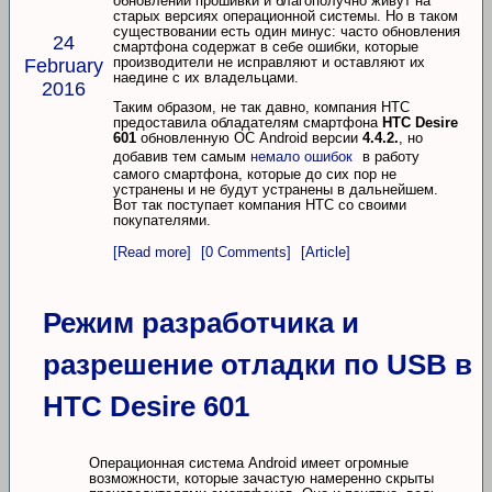
обновлений прошивки и благополучно живут на
старых версиях операционной системы. Но в таком
существовании есть один минус: часто обновления
24
смартфона содержат в себе ошибки, которые
производители не исправляют и оставляют их
February
наедине с их владельцами.
2016
Таким образом, не так давно, компания HTC
предоставила обладателям смартфона
HTC Desire
601
обновленную ОС Android версии
4.4.2.
, но
добавив тем самым
немало ошибок
в работу
самого смартфона, которые до сих пор не
устранены и не будут устранены в дальнейшем.
Вот так поступает компания HTC со своими
покупателями.
[Read more]
[0 Comments]
[Article]
Режим разработчика и
разрешение отладки по USB в
HTC Desire 601
Операционная система Android имеет огромные
возможности, которые зачастую намеренно скрыты