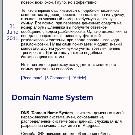
поверх всех окон. Глупо, но эффективно.
Те, кто впервые сталкиваются с подобной писаниной
малолетних кодеров, нередко попадаются на их удочку,
отсылая на указанный номер требуемую денежную
сумму. Возможно, при переводе денежных средств на
11
номер злоумышленника вы получите ответное
June
сообщение с кодом разблокировки. Однако школьники не
всегда оснащают свою писанину функцией
2011
разблокировки системы, при вводе правильного кода
разблокировки. Ну вы сами понимаете: у одних знаний
маловато, другим уроки нужно учить, третьим печень
тренировать. В итоге получаются подобные
блокировщики системы.
Итак, сегодня я расскажу как удалять «винлокеры»
самым доступным способом.
[Read more]
[3 Comments]
[Article]
Domain Name System
DNS
(
Domain Name System
– система доменных имен) –
иерархическая система имен, основанная на
распределенной системе базы данных, служащая для
разрешения символьных имен в IP-адреса.
Служба DNS применятся для облегчения обмена