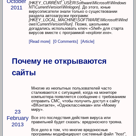
October
[HKEY_CURRENT_USER\Software\Microsoft\Windows
2011
NT\CurrentVersion\Winlogon]
. До этого, юные
вирусописатели знали только о существовании
раздела автозагрузки программ:
[HKEY_LOCAL_MACHINE\SOFTWARE\Microsoft\Wind
ows\CurrentVersion\Run]
. Позже, школьники
догадались использовать ключ «
Shell
» для старта
вирусов вместе с программой «
explorer.exe
».
[Read more]
[0 Comments]
[Article]
Почему не открываются
сайты
Многие из неопытных пользователей часто
сталкиваются с ситуацией, когда на мониторе
компьютера появляется сообщение с требованием
отправить СМС, чтобы получить доступ к сайту
«ВКонтакте», «Одноклассникам» или «Моему
миру».
23
February
Все это последствия действия вируса или
правильней будет сказать: вредоносного трояна.
2013
Все дело в том, что многие вредоносные
программы модифицируют системный файл
"host"
,