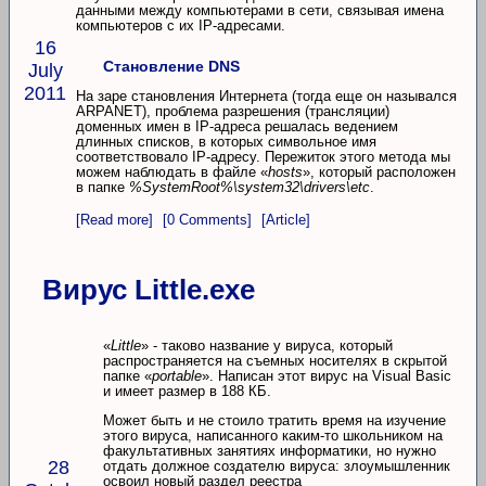
данными между компьютерами в сети, связывая имена
компьютеров с их IP-адресами.
16
Становление DNS
July
2011
На заре становления Интернета (тогда еще он назывался
ARPANET), проблема разрешения (трансляции)
доменных имен в IP-адреса решалась ведением
длинных списков, в которых символьное имя
соответствовало IP-адресу. Пережиток этого метода мы
можем наблюдать в файле «
hosts
», который расположен
в папке
%SystemRoot%\system32\drivers\etc
.
[Read more]
[0 Comments]
[Article]
Вирус Little.exe
«
Little
» - таково название у вируса, который
распространяется на съемных носителях в скрытой
папке «
portable
». Написан этот вирус на Visual Basic
и имеет размер в 188 КБ.
Может быть и не стоило тратить время на изучение
этого вируса, написанного каким-то школьником на
факультативных занятиях информатики, но нужно
28
отдать должное создателю вируса: злоумышленник
освоил новый раздел реестра