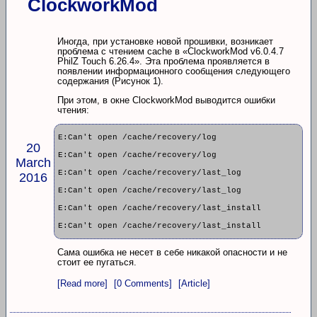
ClockworkMod
Иногда, при установке новой прошивки, возникает
проблема с чтением cache в «ClockworkMod v6.0.4.7
PhilZ Touch 6.26.4». Эта проблема проявляется в
появлении информационного сообщения следующего
содержания (Рисунок 1).
При этом, в окне ClockworkMod выводится ошибки
чтения:
E:Can't open /cache/recovery/log
20
E:Can't open /cache/recovery/log
March
E:Can't open /cache/recovery/last_log
2016
E:Can't open /cache/recovery/last_log
E:Can't open /cache/recovery/last_install
E:Can't open /cache/recovery/last_install
Сама ошибка не несет в себе никакой опасности и не
стоит ее пугаться.
[Read more]
[0 Comments]
[Article]