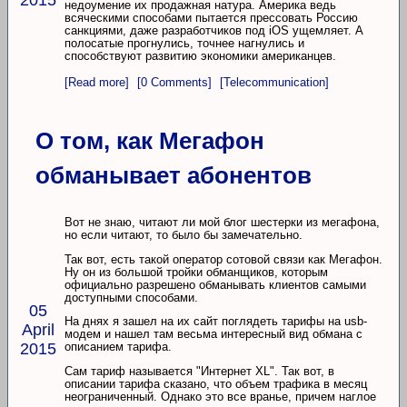
2015
недоумение их продажная натура. Америка ведь
всяческими способами пытается прессовать Россию
санкциями, даже разработчиков под iOS ущемляет. А
полосатые прогнулись, точнее нагнулись и
способствуют развитию экономики американцев.
[Read more]
[0 Comments]
[Telecommunication]
О том, как Мегафон
обманывает абонентов
Вот не знаю, читают ли мой блог шестерки из мегафона,
но если читают, то было бы замечательно.
Так вот, есть такой оператор сотовой связи как Мегафон.
Ну он из большой тройки обманщиков, которым
официально разрешено обманывать клиентов самыми
доступными способами.
05
На днях я зашел на их сайт поглядеть тарифы на usb-
April
модем и нашел там весьма интересный вид обмана с
2015
описанием тарифа.
Сам тариф называется "Интернет XL". Так вот, в
описании тарифа сказано, что объем трафика в месяц
неограниченный. Однако это все вранье, причем наглое