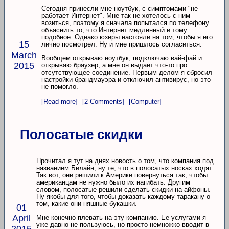
Сегодня принесли мне ноутбук, с симптомами "не
работает Интернет". Мне так не хотелось с ним
возиться, поэтому я сначала попытался по телефону
объяснить то, что Интернет медленный и тому
подобное. Однако юзеры настояли на том, чтобы я его
15
лично посмотрел. Ну и мне пришлось согласиться.
March
Вообщем открываю ноутбук, подключаю вай-фай и
2015
открываю браузер, а мне он выдает что-то про
отсутствующее соединение. Первым делом я сбросил
настройки брандмауэра и отключил антивирус, но это
не помогло.
[Read more]
[2 Comments]
[Computer]
Полосатые скидки
Прочитал я тут на днях новость о том, что компания под
названием Билайн, ну те, что в полосатых носках ходят.
Так вот, они решили к Америке повернуться так, чтобы
американцам не нужно было их нагибать. Другим
словом, полосатые решили сделать скидки на айфоны.
Ну якобы для того, чтобы доказать каждому таракану о
том, какие они няшные букашки.
01
April
Мне конечно плевать на эту компанию. Ее услугами я
уже давно не пользуюсь, но просто немножко вводит в