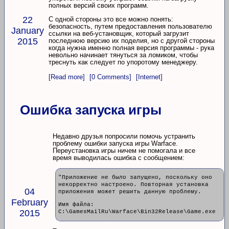
полных версий своих программ.
22
С одной стороны это все можно понять:
безопасность, путем предоставления пользователю
January
ссылки на веб-установщик, который загрузит
2015
последнюю версию их поделия, но с другой стороны
когда нужна именно полная версия программы - рука
невольно начинает тянуться за ломиком, чтобы
треснуть как следует по упоротому менеджеру.
[Read more]
[0 Comments]
[Internet]
Ошибка запуска игры
Недавно друзья попросили помочь устранить
проблему ошибки запуска игры Warface.
Переустановка игры ничем не помогала и все
время выводилась ошибка с сообщением:
"Приложение не было запущено, поскольку оно
некорректно настроено. Повторная установка
04
приложения может решить данную проблему.
February
Имя файла:
2015
C:\GamesMailRu\Warface\Bin32Release\Game.exe