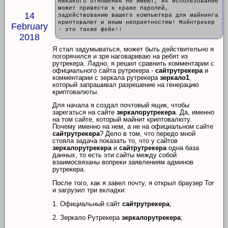
никакого отношения не имеют, их использование
может привести к краже паролей,
14
задействованию вашего компьютера для майнинга
криптовалют и иным неприятностям! Мэйнтрекер
February
- это также фейк!!
2018
Я стал задумываться, может быть действительно я
погорячился и зря наговариваю на ребят из
рутрекера. Ладно, я решил сравнить комментарии с
официального сайта рутрекера -
сайтрутрекера
и
комментарии с зеркала рутрекера
зеркало1
,
который запрашивал разрешение на генерацию
криптовалюты.
Для начала я создал почтовый ящик, чтобы
зарегаться на сайте
зеркалорутрекера
. Да, именно
на том сайте, который майнит криптовалюту.
Почему именно на нем, а не на официальном сайте
сайтрутрекера
? Дело в том, что передо мной
стояла задача показать то, что у сайтов
зеркалорутрекера
и
сайтрутрекера
одна база
данных, то есть эти сайты между собой
взаимосвязаны вопреки заявлениям админов
рутрекера.
После того, как я завел почту, я открыл браузер Tor
и загрузил три вкладки:
1. Официальный сайт
сайтрутрекера
;
2. Зеркало Рутрекера
зеркалорутрекера
;