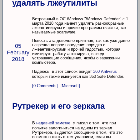
удалять лжеутилиты
Встроенный в ОС Windows "Windows Defender" с 1
марта 2018 года начнет удалять разнообразные
лжеантивирусы и прочие программы очистки, так
называемые scareware.
Новость эта довольно приятная, так как уже давно
назревал вопрос наведения порядка с
05
лжеантивирусами и прочей гадостью, которая
February
имитирует работу антивируса, выводя
устрашающие сообщения, якобы о заражении
2018
компьютера.
Надеюсь, в этот список войдет
360 Antivirus
,
который также именуется как 360 Safe Defender.
[0 Comments]
[Microsoft]
Рутрекер и его зеркала
В
недавней заметке
я писал о том, что при
попытке залогиниться на одном из зеркал
Рутрекера, выдается сообщение о том, что это
возможно лишь с тем условием, если вы