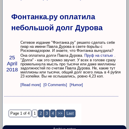
Фонтанка.ру оплатила
небольшой долг Дурова
Сетевое издание "Фонтанка.ру" решило сделать себе
пиар на имени Павла Дурова в свете борьбы с
Роскомнадзором. И знаете, что Фонтанка вычудила?
Она оплатила долги Павла Дурова.
Пруф на статью
.
25
"Долги" - как это громко звучит. У всех в голове сразу
April
промелькнула мысль про тысячи или даже миллионы
задолжностей по счетам Павла Дурова. Не, какие тут
2018
миллионы или тысячи, общий долг всего лишь в 4 рубля
23 копейки. Вы не ослышались, ровно 4,23 коп.
[Read more]
[0 Comments]
[Humor]
Page 1 of 4
1
2
3
4
>>
Last