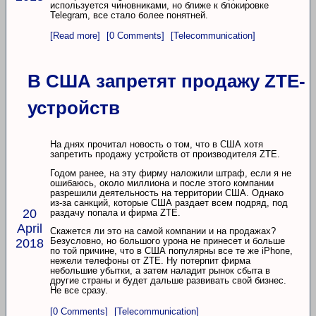
используется чиновниками, но ближе к блокировке
Telegram, все стало более понятней.
[Read more]
[0 Comments]
[Telecommunication]
В США запретят продажу ZTE-
устройств
На днях прочитал новость о том, что в США хотя
запретить продажу устройств от производителя ZTE.
Годом ранее, на эту фирму наложили штраф, если я не
ошибаюсь, около миллиона и после этого компании
разрешили деятельность на территории США. Однако
из-за санкций, которые США раздает всем подряд, под
20
раздачу попала и фирма ZTE.
April
Скажется ли это на самой компании и на продажах?
Безусловно, но большого урона не принесет и больше
2018
по той причине, что в США популярны все те же iPhone,
нежели телефоны от ZTE. Ну потерпит фирма
небольшие убытки, а затем наладит рынок сбыта в
другие страны и будет дальше развивать свой бизнес.
Не все сразу.
[0 Comments]
[Telecommunication]