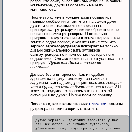
разрешите сайту выполнять вычисления на вашем
компьютере, другими словами - майнить
криптовалюту.
После этого, мне в комментарии посыпались
гневные сообщения о том, что я на самом деле
дурак, а описываемые мною зеркала не
принадлежат рутрекеру и никоим образом они не
связаны с самим рутрекером. Я не сильно
придавал этому значения и в комментариях к той
заметке задал вопрос, а как же быть с тем, что
зеркало
зеркалорутрекера
повторяет не только
дизайн официального сайта рутрекера
сайтрутрекера
, но и полностью повторяет его
содержимое. Однако в ответ на это я услышал что,
цитирую: "
Дурак ты Волох и ничего не
понимаешь
".
Дальше было интереснее. Как и подобает
здравомыслящему человеку - он начинает
задумываться над следующим:
если мне говорят
что я дурак, то может быть так оно и есть?
Я
тоже так подумал, оказалось что нет - в этой
ситуации я не дурак. Но обо всем по порядку.
После того, как в комментариях
к заметке
админы
рутрекера начали говорить о том, что:
Других зеркал и "дочерних проектов" у нас
нет! Все остальные "клоны" рутрекера,
дублирующие нашу структуру и дизайн, к нам