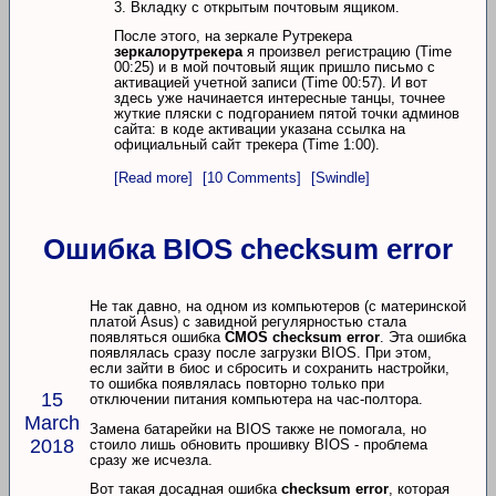
3. Вкладку с открытым почтовым ящиком.
После этого, на зеркале Рутрекера
зеркалорутрекера
я произвел регистрацию (Time
00:25) и в мой почтовый ящик пришло письмо с
активацией учетной записи (Time 00:57). И вот
здесь уже начинается интересные танцы, точнее
жуткие пляски с подгоранием пятой точки админов
сайта: в коде активации указана ссылка на
официальный сайт трекера (Time 1:00).
[Read more]
[10 Comments]
[Swindle]
Ошибка BIOS checksum error
Не так давно, на одном из компьютеров (с материнской
платой Asus) с завидной регулярностью стала
появляться ошибка
CMOS checksum error
. Эта ошибка
появлялась сразу после загрузки BIOS. При этом,
если зайти в биос и сбросить и сохранить настройки,
то ошибка появлялась повторно только при
15
отключении питания компьютера на час-полтора.
March
Замена батарейки на BIOS также не помогала, но
2018
стоило лишь обновить прошивку BIOS - проблема
сразу же исчезла.
Вот такая досадная ошибка
checksum error
, которая