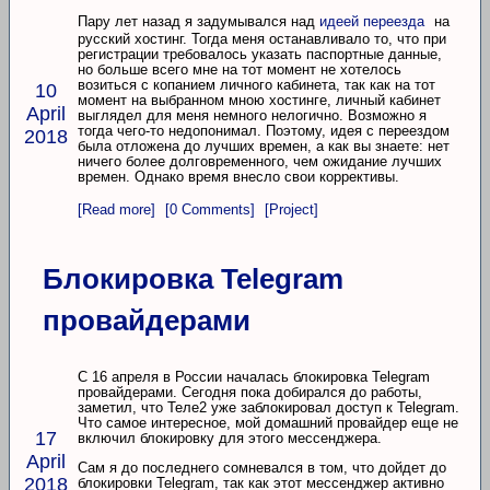
Пару лет назад я задумывался над
идеей переезда
на
русский хостинг. Тогда меня останавливало то, что при
регистрации требовалось указать паспортные данные,
но больше всего мне на тот момент не хотелось
возиться с копанием личного кабинета, так как на тот
10
момент на выбранном мною хостинге, личный кабинет
April
выглядел для меня немного нелогично. Возможно я
тогда чего-то недопонимал. Поэтому, идея с переездом
2018
была отложена до лучших времен, а как вы знаете: нет
ничего более долговременного, чем ожидание лучших
времен. Однако время внесло свои коррективы.
[Read more]
[0 Comments]
[Project]
Блокировка Telegram
провайдерами
С 16 апреля в России началась блокировка Telegram
провайдерами. Сегодня пока добирался до работы,
заметил, что Теле2 уже заблокировал доступ к Telegram.
Что самое интересное, мой домашний провайдер еще не
17
включил блокировку для этого мессенджера.
April
Сам я до последнего сомневался в том, что дойдет до
2018
блокировки Telegram, так как этот мессенджер активно