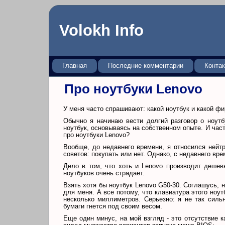
Volokh Info
Главная
Последние комментарии
Конта
Про ноутбуки Lenovo
У меня часто спрашивают: какой ноутбук и какой ф
Обычно я начинаю вести долгий разговор о ноут
ноутбук, основываясь на собственном опыте. И част
про ноутбуки Lenovo?
Вообще, до недавнего времени, я относился нейт
советов: покупать или нет. Однако, с недавнего вр
Дело в том, что хоть и Lenovo производит дешев
ноутбуков очень страдает.
Взять хотя бы ноутбук Lenovo G50-30. Соглашусь, 
для меня. А все потому, что клавиатура этого ноу
несколько миллиметров. Серьезно: я не так силь
бумаги гнется под своим весом.
Еще один минус, на мой взгляд - это отсутствие к