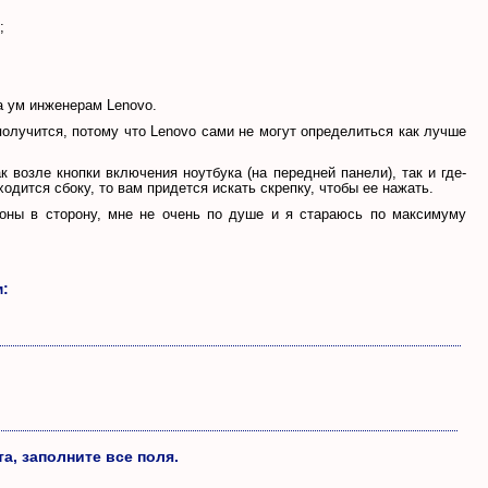
;
на ум инженерам Lenovo.
 получится, потому что Lenovo сами не могут определиться как лучше
к возле кнопки включения ноутбука (на передней панели), так и где-
ходится сбоку, то вам придется искать скрепку, чтобы ее нажать.
роны в сторону, мне не очень по душе и я стараюсь по максимуму
м:
а, заполните все поля.