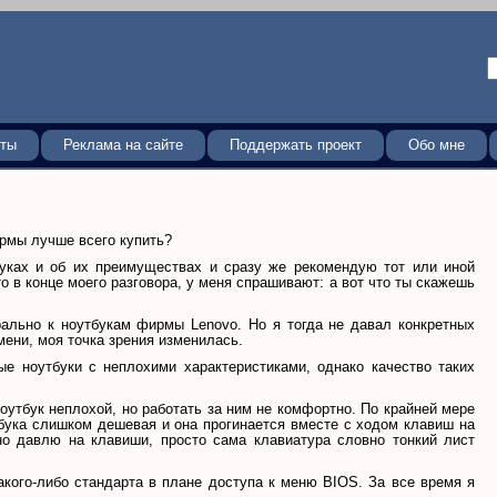
кты
Реклама на сайте
Поддержать проект
Обо мне
ирмы лучше всего купить?
буках и об их преимуществах и сразу же рекомендую тот или иной
о в конце моего разговора, у меня спрашивают: а вот что ты скажешь
рально к ноутбукам фирмы Lenovo. Но я тогда не давал конкретных
емени, моя точка зрения изменилась.
ые ноутбуки с неплохими характеристиками, однако качество таких
ноутбук неплохой, но работать за ним не комфортно. По крайней мере
тбука слишком дешевая и она прогинается вместе с ходом клавиш на
но давлю на клавиши, просто сама клавиатура словно тонкий лист
акого-либо стандарта в плане доступа к меню BIOS. За все время я