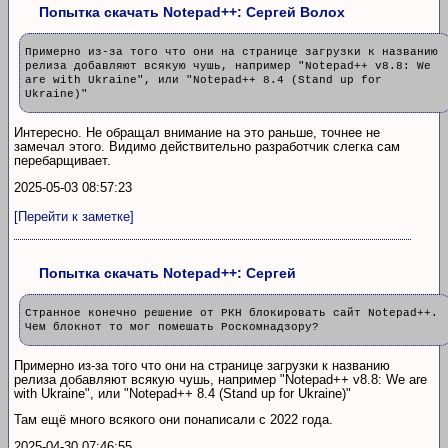
Попытка скачать Notepad++: Сергей Волох
Примерно из-за того что они на странице загрузки к названию
релиза добавляют всякую чушь, например "Notepad++ v8.8: We
are with Ukraine", или "Notepad++ 8.4 (Stand up for
Ukraine)"
Интересно. Не обращал внимание на это раньше, точнее не
замечал этого. Видимо действительно разработчик слегка сам
перебарщивает.
2025-05-03 08:57:23
[Перейти к заметке]
Попытка скачать Notepad++: Сергей
Странное конечно решение от РКН блокировать сайт Notepad++.
Чем блокнот то мог помешать Роскомнадзору?
Примерно из-за того что они на странице загрузки к названию
релиза добавляют всякую чушь, например "Notepad++ v8.8: We are
with Ukraine", или "Notepad++ 8.4 (Stand up for Ukraine)"
Там ещё много всякого они понаписали с 2022 года.
2025-04-30 07:46:55