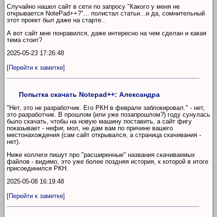
Случайно нашел сайт в сети по запросу "Какого у меня не
открывается NotePad++?"... полистал статьи...и да, сомнительный
этот проект был даже на старте..
А вот сайт мне понравился, даже интересно на чем сделан и какая
тема стоит?
2025-05-23 17:26:48
[Перейти к заметке]
Попытка скачать Notepad++: Александра
"Нет, это не разработчик. Его РКН в феврале заблокировал." - нет,
это разработчик. В прошлом (или уже позапрошлом?) году сунулась
было скачать, чтобы на новую машину поставить, а сайт фигу
показывает - нефиг, мол, не дам вам по причине вашего
местонахождения (сам сайт открывался, а страница скачивания -
нет).
Ниже коллеги пишут про "расширенные" названия скачиваемых
файлов - видимо, это уже более поздняя история, к которой в итоге
присоединился РКН.
2025-05-08 16:19:48
[Перейти к заметке]