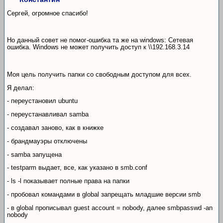
Сергей, огромное спасибо!
Но данный совет не помог-ошибка та же на windows: Сетевая
ошибка. Windows не может получить доступ к \\192.168.3.14
Моя цель получить папки со свободным доступом для всех.
Я делал:
- переустановил ubuntu
- переустанавливал samba
- создавал заново, как в книжке
- брандмауэры отключены
- samba запущена
- testparm выдает, все, как указано в smb.conf
- ls -l показывает полные права на папки
- пробовал командами в global запрещать младшие версии smb
- в global прописывал guest account = nobody, далее smbpasswd -an
nobody