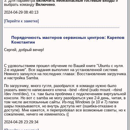
3. Для параметра
Включить небезопасные гостевые входы
и
выбрать команду
Включено
.
2024-04-29 08:40:13
[Перейти к заметке]
Порядочность мастеров сервисных центров: Карепов
Константин
Сергей, добрый вечер!
С удовольствием прошел обучение по Вашей книге "Ubuntu с нуля.
2-е издание". Все задания выполнял на установленной системе.
Немного запнулся на последних главах: Восстановление загрузчика
и настройка Samba.
По загрузчику, много гугля, разобрался: в команде нужно было
указать вместо написанного ключа --bind --rbind (sudo mount --rbind
/dev /mnt/dev), т.к. там была проблема с подключением виртуальной
консоли. Но вот с samba не могу разобраться уже 2-й день, читая, в
том числе англоязычные сайты. Из-под Windows (и 10 и 7) папки
шары показываются, но внутрь доступа нет (ошибка-отказано в
доступе). Мне кажется, я перепробовал все возможные советы, но к
сожалению, ничего не изменилось ((
2024-04-28 23:29:34