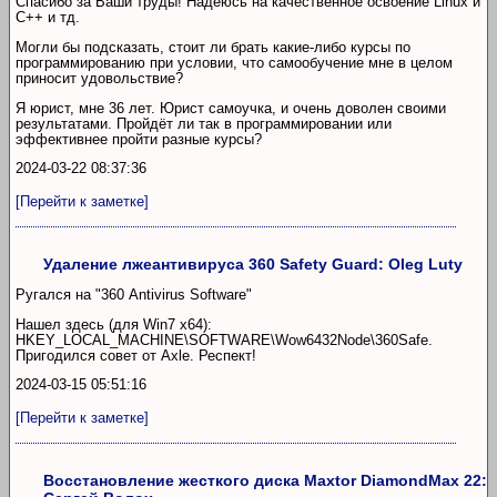
Спасибо за Ваши труды! Надеюсь на качественное освоение Linux и
C++ и тд.
Могли бы подсказать, стоит ли брать какие-либо курсы по
программированию при условии, что самообучение мне в целом
приносит удовольствие?
Я юрист, мне 36 лет. Юрист самоучка, и очень доволен своими
результатами. Пройдёт ли так в программировании или
эффективнее пройти разные курсы?
2024-03-22 08:37:36
[Перейти к заметке]
Удаление лжеантивируса 360 Safety Guard: Oleg Luty
Ругался на "360 Antivirus Software"
Нашел здесь (для Win7 x64):
HKEY_LOCAL_MACHINE\SOFTWARE\Wow6432Node\360Safe.
Пригодился совет от Axle. Респект!
2024-03-15 05:51:16
[Перейти к заметке]
Восстановление жесткого диска Maxtor DiamondMax 22: