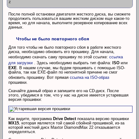
Z
После полной остановки двигателя жесткого диска, вы сможете
продолжить пользоваться вашим жестким диском еще какое-то
время, но для начала, выполните резервное копирование всех
данных.
Чтобы не было повторного сбоя
Для того чтобы не было повторного сбоя в работе жесткого
диска, необходимо обновить его прошивку. Для начала,
необходимо скачать саму прошивку по этой ссылке:
ссылка
для загрузки
. Здесь необходимо выбрать тип файла:
ISO
или
EXE
. В нашем случае, мы будем прошивать с помощью ISO-
файла, так как EXE-файл по непонятной причине не смог
обновить прошивку. Вот прямая
ссылка на ISO-образ
прошивки.
Скачайте данный образ и запишите его на CD-диск. После
этого, убедимся в том, что у нас на диске имеется устаревшая
версия прошивки:
Как видите, программа
Drive Detect
показала версию прошивки
MX15
, которая является той самой сбойной прошивкой, из-за
которой жесткий диск Maxtor DiamondMax 22 отказывается
определяться.