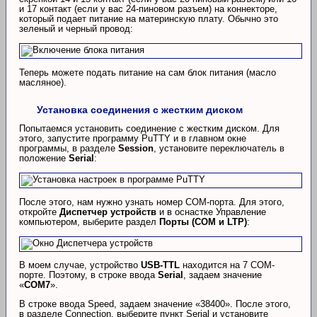
и 17 контакт (если у вас 24-пиновом разъем) на коннекторе,
который подает питание на материнскую плату. Обычно это
зеленый и черный провод:
Теперь можете подать питание на сам блок питания (масло
масляное).
Установка соединения с жестким диском
Попытаемся установить соединение с жестким диском. Для
этого, запустите программу PuTTY и в главном окне
программы, в разделе
Session
, установите переключатель в
положение
Serial
:
После этого, нам нужно узнать номер COM-порта. Для этого,
откройте
Диспетчер устройств
и в оснастке Управление
компьютером, выберите раздел
Порты (COM и LTP)
:
В моем случае, устройство
USB-TTL
находится на 7 COM-
порте. Поэтому, в строке ввода
Serial
, задаем значение
«
COM7
».
В строке ввода Speed, задаем значение «38400». После этого,
в разделе Connection, выберите пункт Serial и установите