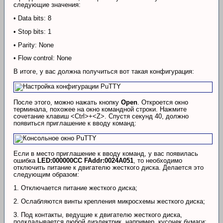
следующие значения:
• Data bits: 8
• Stop bits: 1
• Parity: None
• Flow control: None
В итоге, у вас должна получиться вот такая конфигурация:
После этого, можно нажать кнопку
Open
. Откроется окно
терминала, похожее на окно командной строки. Нажмите
сочетание клавиш <Ctrl>+<Z>. Спустя секунд 40, должно
появиться приглашение к вводу команд:
Если в место приглашение к вводу команд, у вас появилась
ошибка
LED:000000CC FAddr:0024A051
, то необходимо
отключить питание к двигателю жесткого диска. Делается это
следующим образом:
1. Отключается питание жесткого диска;
2. Ослабляются винты крепления микросхемы жесткого диска;
3. Под контакты, ведущие к двигателю жесткого диска,
подкладывается любой диэлектрик, например, кусочек бумаги;