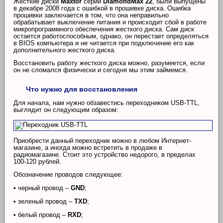
Жесткие диски
Maxtor
серии
DiamondMax 22
, были выпущены
в декабре 2008 года с ошибкой в прошивке диска. Ошибка
прошивки заключается в том, что она неправильно
обрабатывает выключение питания и происходит сбой в работе
микропрограммного обеспечения жесткого диска. Сам диск
остается работоспособным, однако, он перестает определяться
в BIOS компьютера и не читается при подключение его как
дополнительного жесткого диска.
Восстановить работу жесткого диска можно, разумеется, если
он не сломался физически и сегодня мы этим займемся.
Что нужно для восстановления
Для начала, нам нужно обзавестись переходником USB-TTL,
выглядит он следующим образом:
Приобрести данный переходник можно в любом Интернет-
магазине, а иногда можно встретить в продаже в
радиомагазине. Стоит это устройство недорого, в пределах
100-120 рублей.
Обозначение проводов следующее:
• черный провод –
GND
;
• зеленый провод –
TXD
;
• белый провод –
RXD
;