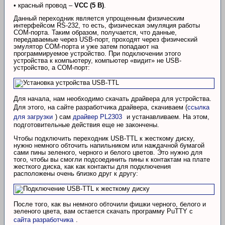
• красный провод –
VCC (5 В)
.
Данный переходник является упрощенным физическим
интерфейсом RS-232, то есть, физическая эмуляция работы
COM-порта. Таким образом, получается, что данные,
передаваемые через USB-порт, проходят через физический
эмулятор COM-порта и уже затем попадают на
программируемое устройство. При подключении этого
устройства к компьютеру, компьютер «видит» не USB-
устройство, а COM-порт:
Для начала, нам необходимо скачать драйвера для устройства.
Для этого, на сайте разработчика драйвера, скачиваем (
ссылка
для загрузки
) сам
драйвер PL2303
и устанавливаем. На этом,
подготовительные действия еще не закончены.
Чтобы подключить переходник USB-TTL к жесткому диску,
нужно немного обточить напильником или наждачной бумагой
сами пины зеленого, черного и белого цветов. Это нужно для
того, чтобы вы смогли подсоединить пины к контактам на плате
жесткого диска, как как контакты для подключения
расположены очень близко друг к другу:
После того, как вы немного обточили фишки черного, белого и
зеленого цвета, вам остается скачать программу PuTTY с
сайта разработчика
.