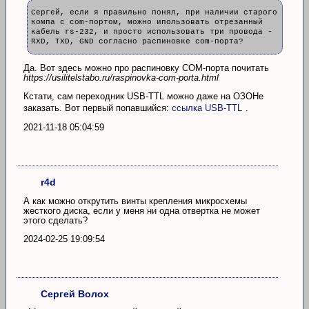
Сергей, если я правильно понял, при наличии старого
компа с com-портом, можно ипользовать отрезанный
кабель rs-232, и просто использовать три провода -
RXD, TXD, GND согласно распиновке com-порта?
Да. Вот здесь можно про распиновку COM-порта почитать
https://usilitelstabo.ru/raspinovka-com-porta.html
Кстати, сам переходник USB-TTL можно даже на ОЗОНе
заказать. Вот первый попавшийся:
ссылка USB-TTL
.
2021-11-18 05:04:59
r4d
А как можно открутить винты крепления микросхемы
жесткого диска, если у меня ни одна отвертка не может
этого сделать?
2024-02-25 19:09:54
Сергей Волох