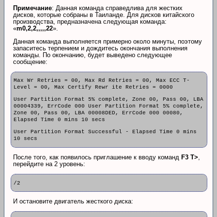
Примечание
: Данная команда справедлива для жестких
дисков, которые собраны в Таиланде. Для дисков китайского
производства, предназначена следующая команда:
«
m0,2,2,,,,,22
».
Данная команда выполняется примерно около минуты, поэтому
запаситесь терпением и дождитесь окончания выполнения
команды. По окончанию, будет выведено следующее
сообщение:
Max Wr Retries = 00, Max Rd Retries = 00, Max ECC T-
Level = 00, Max Certify Rewr ite Retries = 0000
User Partition Format 5% complete, Zone 00, Pass 00, LBA
00004339, ErrCode 000 User Partition Format 5% complete,
Zone 00, Pass 00, LBA 00008DED, ErrCode 000 00080,
Elapsed Time 0 mins 10 secs
User Partition Format Successful - Elapsed Time 0 mins
10 secs
После того, как появилось приглашение к вводу команд
F3 T>
,
перейдите на 2 уровень:
/2
И остановите двигатель жесткого диска: