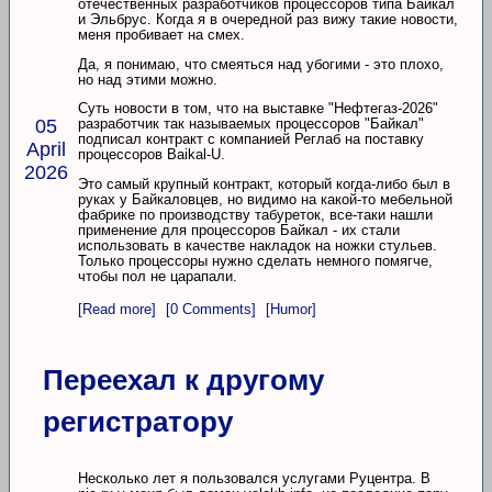
отечественных разработчиков процессоров типа Байкал
и Эльбрус. Когда я в очередной раз вижу такие новости,
меня пробивает на смех.
Да, я понимаю, что смеяться над убогими - это плохо,
но над этими можно.
Суть новости в том, что на выставке "Нефтегаз-2026"
05
разработчик так называемых процессоров "Байкал"
подписал контракт с компанией Реглаб на поставку
April
процессоров Baikal-U.
2026
Это самый крупный контракт, который когда-либо был в
руках у Байкаловцев, но видимо на какой-то мебельной
фабрике по производству табуреток, все-таки нашли
применение для процессоров Байкал - их стали
использовать в качестве накладок на ножки стульев.
Только процессоры нужно сделать немного помягче,
чтобы пол не царапали.
[Read more]
[0 Comments]
[Humor]
Переехал к другому
регистратору
Несколько лет я пользовался услугами Руцентра. В