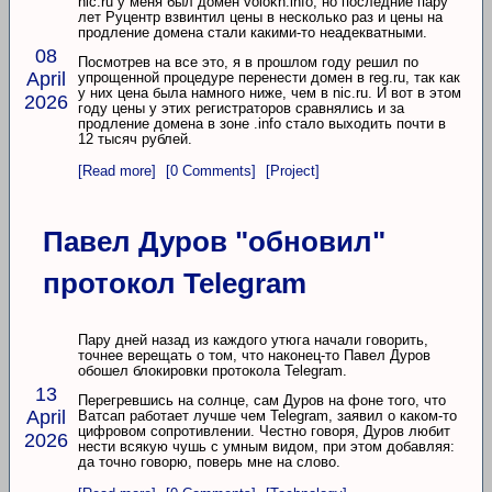
nic.ru у меня был домен volokh.info, но последние пару
лет Руцентр взвинтил цены в несколько раз и цены на
продление домена стали какими-то неадекватными.
08
Посмотрев на все это, я в прошлом году решил по
April
упрощенной процедуре перенести домен в reg.ru, так как
у них цена была намного ниже, чем в nic.ru. И вот в этом
2026
году цены у этих регистраторов сравнялись и за
продление домена в зоне .info стало выходить почти в
12 тысяч рублей.
[Read more]
[0 Comments]
[Project]
Павел Дуров "обновил"
протокол Telegram
Пару дней назад из каждого утюга начали говорить,
точнее верещать о том, что наконец-то Павел Дуров
обошел блокировки протокола Telegram.
13
Перегревшись на солнце, сам Дуров на фоне того, что
April
Ватсап работает лучше чем Telegram, заявил о каком-то
цифровом сопротивлении. Честно говоря, Дуров любит
2026
нести всякую чушь с умным видом, при этом добавляя:
да точно говорю, поверь мне на слово.