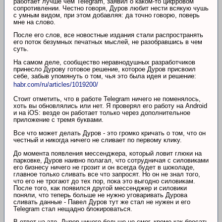
работает лучше чем Telegram, заявил о каком-то цифровом
сопротивлении. Честно говоря, Дуров любит нести всякую чушь
с умным видом, при этом добавляя: да точно говорю, поверь
мне на слово.
После его слов, все новостные издания стали распространять
его поток безумных печатных мыслей, не разобравшись в чем
суть.
На самом деле, сообщество неравнодушных разработчиков
принесло Дурову готовое решение, которое Дуров присвоил
себе, забыв упомянуть о том, чья это была идея и решение:
habr.com/ru/articles/1019200/
Стоит отметить, что в работе Telegram ничего не поменялось,
хоть вы обновлялись или нет. Я проверял его работу на Android
и на iOS: везде он работает только через дополнительное
приложение с тремя буквами.
Все что может делать Дуров - это громко кричать о том, что он
честный и никогда ничего не сливает по первому клику.
До момента появления мессенджера, который ловит глюки на
парковке, Дуров наивно полагал, что сотрудничая с силовиками
его бизнесу ничего не грозит и он всегда будет в шоколаде,
главное только сливать все что запросят. Но он не знал того,
что его не трогают до тех пор, пока это выгодно силовикам.
После того, как появился другой мессенджер и силовики
поняли, что теперь больше не нужно уговаривать Дурова
сливать данные - Павел Дуров тут же стал не нужен и его
Telegram стал нещадно блокироваться.
В ответ на это, Дуров ничего больше не смог, кроме как бросать