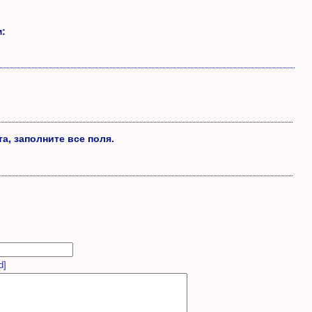
м:
а, заполните все поля.
d]