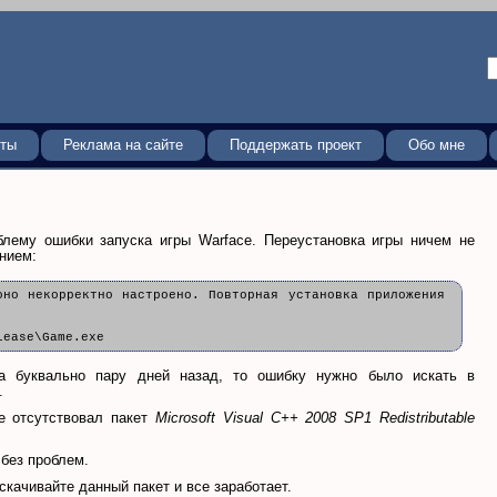
кты
Реклама на сайте
Поддержать проект
Обо мне
блему ошибки запуска игры Warface. Переустановка игры ничем не
нием:
оно некорректно настроено. Повторная установка приложения
lease\Game.exe
на буквально пару дней назад, то ошибку нужно было искать в
.
е отсутствовал пакет
Microsoft Visual C++ 2008 SP1 Redistributable
 без проблем.
скачивайте данный пакет и все заработает.