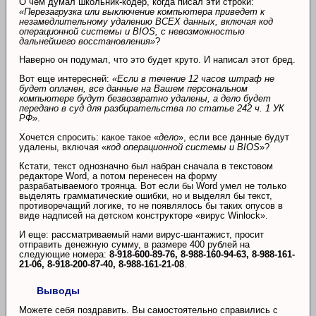
О чем думал школьник-кодер, когда писал эти строки:
«Перезагрузка или выключение компьютера приведет к
незамедлительному удалению ВСЕХ данных, включая код
операционной системы и BIOS, с невозможностью
дальнейшего восстановления»
?
Наверно он подумал, что это будет круто. И написал этот бред.
Вот еще интересней:
«Если в течение 12 часов штраф не
будет оплачен, все данные на Вашем персональном
компьютере будут безвозвратно удалены, а дело будет
передано в суд для разбирательства по статье 242 ч. 1 УК
РФ»
.
Хочется спросить: какое такое «
дело
», если все данные будут
удалены, включая «
код операционной системы и BIOS
»?
Кстати, текст однозначно был набран сначала в текстовом
редакторе Word, а потом перенесен на форму
разрабатываемого троянца. Вот если бы Word умел не только
выделять грамматические ошибки, но и выделял бы текст,
противоречащий логике, то не появлялось бы таких опусов в
виде надписей на детском конструкторе «вирус Winlock».
И еще: рассматриваемый нами вирус-шантажист, просит
отправить денежную сумму, в размере 400 рублей на
следующие номера:
8-918-600-89-76, 8-988-160-94-63, 8-988-161-
21-06, 8-918-200-87-40, 8-988-161-21-08
.
Выводы
Можете себя поздравить. Вы самостоятельно справились с