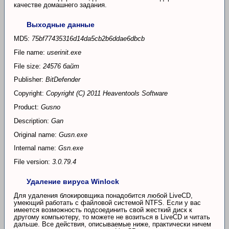
качестве домашнего задания.
Выходные данные
MD5:
75bf77435316d14da5cb2b6ddae6dbcb
File name:
userinit.exe
File size:
24576 байт
Publisher:
BitDefender
Copyright:
Copyright (C) 2011 Heaventools Software
Product:
Gusno
Description:
Gan
Original name:
Gusn.exe
Internal name:
Gsn.exe
File version:
3.0.79.4
Удаление вируса Winlock
Для удаления блокировщика понадобится любой LiveCD,
умеющий работать с файловой системой NTFS. Если у вас
имеется возможность подсоединить свой жесткий диск к
другому компьютеру, то можете не возиться в LiveCD и читать
дальше. Все действия, описываемые ниже, практически ничем