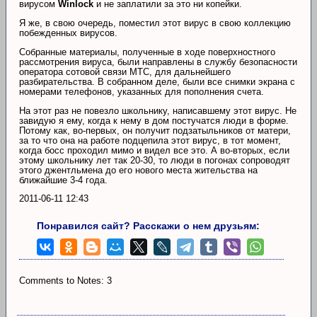
вирусом
Winlock
и не заплатили за это ни копейки.
Я же, в свою очередь, поместил этот вирус в свою коллекцию
побежденных вирусов.
Собранные материалы, полученные в ходе поверхностного
рассмотрения вируса, были направлены в службу безопасности
оператора сотовой связи МТС, для дальнейшего
разбирательства. В собранном деле, были все снимки экрана с
номерами телефонов, указанных для пополнения счета.
На этот раз не повезло школьнику, написавшему этот вирус. Не
завидую я ему, когда к нему в дом постучатся люди в форме.
Потому как, во-первых, он получит подзатыльников от матери,
за то что она на работе подцепила этот вирус, в тот момент,
когда босс проходил мимо и видел все это. А во-вторых, если
этому школьнику лет так 20-30, то люди в погонах сопроводят
этого джентльмена до его нового места жительства на
ближайшие 3-4 года.
2011-06-11 12:43
Понравился сайт? Расскажи о нем друзьям:
Comments to Notes: 3