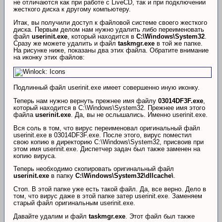
не отличаются как при работе с LiveCD, так и при подключении
жесткого диска к другому компьютеру.
Итак, вы получили доступ к файловой системе своего жесткого
диска. Первым делом нам нужно удалить либо переименовать
файл
userinit.exe
, который находится в
C:\Windows\System32
.
Сразу же можете удалить и файл
taskmgr.exe
в той же папке.
На рисунке ниже, показаны два этих файла. Обратите внимание
на иконку этих файлов:
Подлинный файл userinit.exe имеет совершенно иную иконку.
Теперь нам нужно вернуть прежнее имя файлу
03014DF3F.exe
,
который находится в C:\Windows\System32. Прежнее имя этого
файла
userinit.exe
. Да, вы не ослышались. Именно userinit.exe.
Вся соль в том, что вирус переименовал оригинальный файл
userinit.exe в 03014DF3F.exe. После этого, вирус поместил
свою копию в директорию C:\Windows\System32, присвоив при
этом имя userinit.exe. Диспетчер задач был также заменен на
копию вируса.
Теперь необходимо скопировать оригинальный файл
userinit.exe
в папку
C:\Windows\System32\dllcache\
.
Стоп. В этой папке уже есть такой файл. Да, все верно. Дело в
том, что вирус даже в этой папке затер userinit.exe. Заменяем
старый файл оригинальным userinit.exe.
Давайте удалим и файл
taskmgr.exe
. Этот файл был также