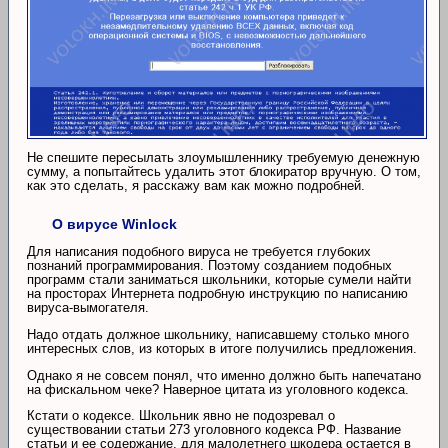
Не спешите пересылать злоумышленнику требуемую денежную
сумму, а попытайтесь удалить этот блокиратор вручную. О том,
как это сделать, я расскажу вам как можно подробней.
О вирусе Winlock
Для написания подобного вируса не требуется глубоких
познаний программирования. Поэтому созданием подобных
программ стали заниматься школьники, которые сумели найти
на просторах Интернета подробную инструкцию по написанию
вируса-вымогателя.
Надо отдать должное школьнику, написавшему столько много
интересных слов, из которых в итоге получились предложения.
Однако я не совсем понял, что именно должно быть напечатано
на фискальном чеке? Наверное цитата из уголовного кодекса.
Кстати о кодексе. Школьник явно не подозревал о
существовании статьи 273 уголовного кодекса РФ. Название
статьи и ее содержание, для малолетнего шкодера остается в