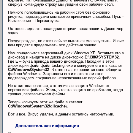
explorer
. На появившийся диалог отвечаем положительно и,
свернув командную строку мы увидим свой рабочий стол.
Немного полюбовавшись на рабочий стол без фонового
рисунка, перезагрузим компьютер привычным способом: Пуск –
Выключение – Перезагрузка.
Осталось сделать последние штрихи: восстановить Диспетчер
задач.
Предупреждаю, не стоит сейчас пытаться его запустить. Иначе
вам придется проделывать все действия заново.
Нам понадобится загрузочный диск Windows XP. Вставьте его в
дисковод и найдите на диске директорию
E:\I386\SYSTEM32
.
Где
E
– буква привода вашего дисковода. Находим в этой
директории файл файл taskmgr.exe и копируем его в в каталог
C:\Windows\System32
. В ответ на это появится окно «Защита
файлов Windows». Закрываем его и в ответном окне
подтверждаем сохранение нераспознанных версий файлов.
Не стоит волноваться, это типичная защита Windows от
перезаписи файлов. Жаль, что эта защита не сработала, когда
троянец перезаписывал файлы.
Теперь копируем этот же файл в каталог
C:\Windows\System32\dllcache\
.
Вот и все. Вирус удален, а деньги остались нетронутыми.
Дополнительная информация