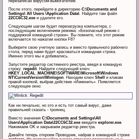
перезаписан вирусом-вымогателем.
После этого, перейдите в директорию
C:\Documents and
Settings\ All Users \Application Data\
. Найдите там файл
22CC6C32.exe
и удалите его.
Следующим шагом будет перезагрузка компьютера, с
последующим включением режима: «Безопасный режим с
поддержкой командной строки». Вы помните, что этот режим
включается по нажатии кнопки F8?
Выберите свою учетную запись и вместо привычного рабочего
стола, перед нами будет красоваться командная строка.
Именно этого мы и добивались.
Запустите редактор системного реестра, введя в командую
строку:
regedit
. Найдите следующий ключ:
HKEY_LOCAL_MACHINE\SOFTWARE\Microsoft\Windows
NT\CurrentVersion\Winlogon
. Находим ключ
Shell
и кликам
правой кнопкой, выбрав действие «Изменить». Появляется
следующее окно:
Как ни печально, но это и есть тот самый вирус, даже
правильней сказать - троянец.
Вместо значения
C:\Documents and Settings\All
Users\Application Data\22CC6C32.exe
введите
explorer.exe
.
Нажимаем OK и закрываем редактор реестра.
Давайте теперь откроем Проводник, набрав в командной строке