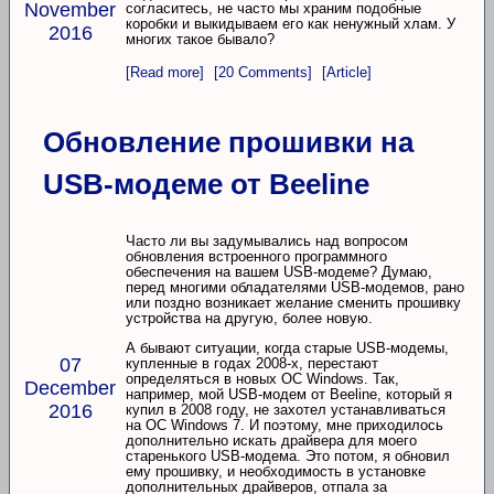
November
согласитесь, не часто мы храним подобные
коробки и выкидываем его как ненужный хлам. У
2016
многих такое бывало?
[Read more]
[20 Comments]
[Article]
Обновление прошивки на
USB-модеме от Beeline
Часто ли вы задумывались над вопросом
обновления встроенного программного
обеспечения на вашем USB-модеме? Думаю,
перед многими обладателями USB-модемов, рано
или поздно возникает желание сменить прошивку
устройства на другую, более новую.
А бывают ситуации, когда старые USB-модемы,
07
купленные в годах 2008-х, перестают
определяться в новых ОС Windows. Так,
December
например, мой USB-модем от Beeline, который я
2016
купил в 2008 году, не захотел устанавливаться
на ОС Windows 7. И поэтому, мне приходилось
дополнительно искать драйвера для моего
старенького USB-модема. Это потом, я обновил
ему прошивку, и необходимость в установке
дополнительных драйверов, отпала за