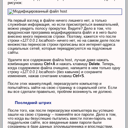
рисунок:
На первый взгляд в файле ничего лишнего нет, а только
служебная информация, но если присмотреться внимательней,
можно увидеть полосу прокрутки. Видите? Дело в том, что
вредоносная программа модифицировала файл и в него было
внесено много переносов строки. Поэтому, кажется что после
строки
«127.0.0.1 localhost»
ничего нет, но на самом деле после
множества переносов строки прописаны все интернет-адреса
социальных сетей, которые переадресуются на подложные
сайты.
Удалите все содержание файла host, лучше даже нажать
комбинацию клавиш
Ctrl+A
и нажать клавишу
Delete
. Теперь,
когда содержимое файла очищено, напишите в нем только одну
строку
«127.0.0.1 localhost»
(без кавычек) и сохраните
изменения, нажав сочетание клавиш
Ctrl+S
.
После этих манипуляций, перезагрузите компьютер и
попытайтесь зайти на свою страницу в социальной сети. Если
вы все сделали правильно, проблем возникнуть не должно.
Последний штрих
После того, как после перезагрузки компьютера вы успешно
зашли на свою страницу – поменяйте все пароли. Дело в том,
что когда вы безуспешно пытались ввести логин-пароль на
поддельном сайте, все введенные вами пароли были
сохранены в базе данных злоумышленника и впоследствии,