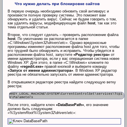
Что нужно делать при блокировке сайтов
В первую очередь необходимо обновить свой антивирус и
произвести полную проверку системы. Это поможет вам
обнаружить и удалить вирус. Сейчас не будем говорить о том,
как удалять вирусы, модифицирующие файл
host
, так как это
тема отдельной статьи.
Второе, что следует сделать – проверить расположение файла
host
. По умолчанию он располагается в папке
«C:\Windows\System32\drivers\etc»
. Однако вредоносные
программы изменяют расположение файла host для того, чтобы
его трудней было обнаружить и исправить. Чтобы убедится в
расположении файла host, запустите
«Редактор реестра»
от
имени администратора, если у вас операционная система новее
Windows XP. Для этого, в папке
«C:\Windows»
кликните по
файлу
«regedit.exe»
правой кнопкой и выберите команду
«Запуск от имени администратора»
. В Windows XP редактор
реестра не обязательно запускать от имени администратора.
В открывшемся редакторе реестра найдите следующую ветку
реестра:
HKEY_LOCAL_MACHINE\SYSTEM\CurrentControlSet\services\Tcpi
p\Parameters
После этого, найдите ключ
«DataBasePath»
, его значение
должно быть следующим:
«%SystemRoot%\System32\drivers\etc»
: