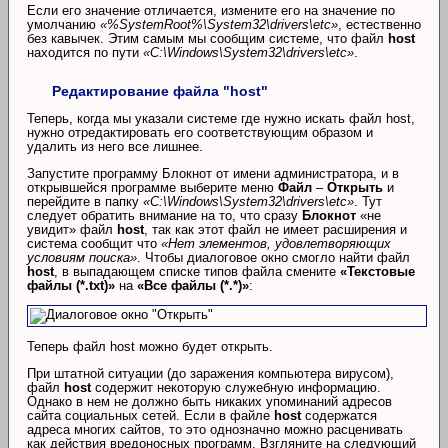
Если его значение отличается, измените его на значение по
умолчанию
«%SystemRoot%\System32\drivers\etc»
, естественно
без кавычек. Этим самым мы сообщим системе, что файл
host
находится по пути
«C:\Windows\System32\drivers\etc»
.
Редактирование файла "host"
Теперь, когда мы указали системе где нужно искать файл host,
нужно отредактировать его соответствующим образом и
удалить из него все лишнее.
Запустите программу Блокнот от имени администратора, и в
открывшейся программе выберите меню
Файл
–
Открыть
и
перейдите в папку
«C:\Windows\System32\drivers\etc»
. Тут
следует обратить внимание на то, что сразу
Блокнот
«не
увидит» файл
host
, так как этот файл не имеет расширения и
система сообщит что
«Нет элементов, удовлетворяющих
условиям поиска»
. Чтобы диалоговое окно смогло найти файл
host
, в выпадающем списке типов файла смените
«Текстовые
файлы (*.txt)»
на
«Все файлы (*.*)»
:
Теперь файл host можно будет открыть.
При штатной ситуации (до заражения компьютера вирусом),
файл
host
содержит некоторую служебную информацию.
Однако в нем не должно быть никаких упоминаний адресов
сайта социальных сетей. Если в файле
host
содержатся
адреса многих сайтов, то это однозначно можно расценивать
как действия вредоносных программ. Взгляните на следующий