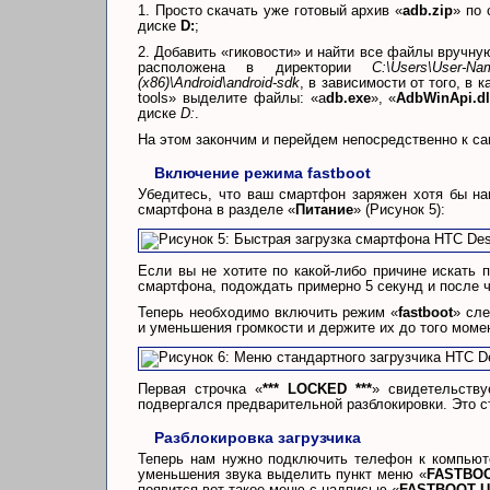
1. Просто скачать уже готовый архив «
adb.zip
» по
диске
D:
;
2. Добавить «гиковости» и найти все файлы вручную
расположена в директории
C:\Users\User-Nam
(x86)\Android\android-sdk
, в зависимости от того, в 
tools» выделите файлы: «a
db.exe
», «
AdbWinApi.dl
диске
D:
.
На этом закончим и перейдем непосредственно к са
Включение режима fastboot
Убедитесь, что ваш смартфон заряжен хотя бы на
смартфона в разделе «
Питание
» (Рисунок 5):
Если вы не хотите по какой-либо причине искать п
смартфона, подождать примерно 5 секунд и после ч
Теперь необходимо включить режим «
fastboot
» сл
и уменьшения громкости и держите их до того момент
Первая строчка «
*** LOCKED ***
» свидетельству
подвергался предварительной разблокировки. Это с
Разблокировка загрузчика
Теперь нам нужно подключить телефон к компьют
уменьшения звука выделить пункт меню «
FASTBO
появится вот такое меню с надписью «
FASTBOOT 