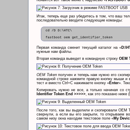
Итак, теперь еще раз убедитесь в том, что ваш те
последовательно вводите следующие команды:
cd /D D:\HTC\
fastboot oem get_identifier_token
Первая команда сменит текущий каталог на «
D:\H
нужные нам файлы.
Вторая команда выведет в командную строку
OEM 
OEM Token
получен и теперь нам нужно его скопир
командной строке нажмите правую кнопку мыши и 
тест и вместо Ctrl+C нажимаете кнопку «
Enter
». Тек
Копировать нужно не все, а только начиная со с
Identifier Token End >>>>>
, как это показано ниже (
После того, как вы выделили и скопировали OEM T
свернули, а если вы его закрыли, то открываем в
самом низу окна находим текстовое поле «
My Device