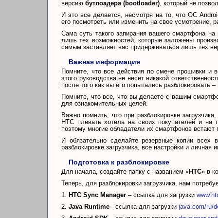
версию
бутлоадера (bootloader)
, который не позв
И это все делается, несмотря на то, что ОС Andr
его посмотреть или изменить на свое усмотрение, 
Сама суть такого запирания вашего смартфона на
лишь тех возможностей, которые заложены произв
самым заставляет вас придерживаться лишь тех вер
Важная информация
Помните, что все действия по смене прошивки и 
этого руководства не несет никакой ответственнос
после того как вы его попытались разблокировать –
Помните, что все, что вы делаете с вашим смартф
для ознакомительных целей.
Важно помнить, что при разблокировке загрузчика
HTC плевать хотела на своих покупателей и на 
поэтому многие обладатели их смартфонов встают 
И обязательно сделайте резервные копии всех 
разблокировке загрузчика, все настройки и личная
Подготовка к разблокировке
Для начала, создайте папку с названием «
HTC
» в к
Теперь, для разблокировки загрузчика, нам потребу
1.
HTC Sync Manager
– ссылка для загрузки
www.htc
2.
Java Runtime
- ссылка для загрузки
java.com/ru/d