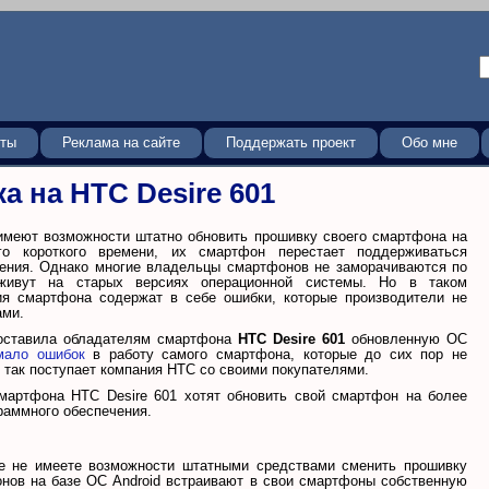
кты
Реклама на сайте
Поддержать проект
Обо мне
а на HTC Desire 601
 имеют возможности штатно обновить прошивку своего смартфона на
го короткого времени, их смартфон перестает поддерживаться
ления. Однако многие владельцы смартфонов не заморачиваются по
живут на старых версиях операционной системы. Но в таком
ия смартфона содержат в себе ошибки, которые производители не
ами.
доставила обладателям смартфона
HTC Desire 601
обновленную ОС
мало ошибок
в работу самого смартфона, которые до сих пор не
 так поступает компания HTC со своими покупателями.
мартфона HTC Desire 601 хотят обновить свой смартфон на более
раммного обеспечения.
е не имеете возможности штатными средствами сменить прошивку
онов на базе ОС Android встраивают в свои смартфоны собственную