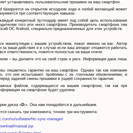
оляет устанавливать пользовательские прошивки на ваш смартфон.
oid базируется на открытом исходном коде и любой желающий может
разумеется при соответствующих навыках.
 каждый конкретный бутлоадер имеет под собой цель использования
одителем того или иного смартфона. Производитель смартфона тем
сий ОС Android, специально предназначенных для этих устройств.
все манипуляции с вашим устройством, лежат именно на вас. Автор
ти за ваши действия и в случае если ваш аппарат откажется работать
 вся ответственность ложится полностью на ваши плечи.
оном – вы делаете это на свой страх и риск. Информация дана лишь
, вы лишаетесь гарантии на ваш смартфон. Однако так как компания
то, что они испытывают проблемы с их глючными обновлениями, и
перед задачей смены прошивки в ущерб сохранности гарантии.
важных файлов, содержащихся на вашем смартфоне, так как при
 информация на смартфоне будет удалена.
орне диска «
D:
». Она нам понадобится в дальнейшем.
ется скачать три компонента, точнее три инструмента:
.com/ru/software/htc-sync-manager/
ownload/manual.jsp