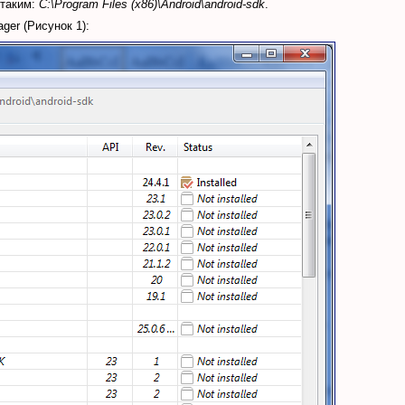
 таким:
C:\Program Files (x86)\Android\android-sdk
.
ger (Рисунок 1):