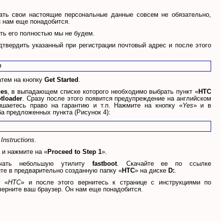
вать свои настоящие персональные данные совсем не обязательно,
н нам еще понадобится.
ть его полностью мы не будем.
дтвердить указанный при регистрации почтовый адрес и после этого
атем на кнопку
Get Started
.
ces
, в выпадающем списке которого необходимо выбрать пункт «
HTC
tloader
. Сразу после этого появится предупреждение на английском
ишаетесь право на гарантию и т.п. Нажмите на кнопку «
Yes
» и в
 предложенных пункта (Рисунок 4):
Instructions
.
 и нажмите на «
Proceed to Step 1
».
ачать небольшую утилиту
fastboot
. Скачайте ее по ссылке
те в предварительно созданную папку «
HTC
» на диске
D:
.
у «
HTC
» и после этого вернитесь к странице с инструкциями по
верните ваш браузер. Он нам еще понадобится.