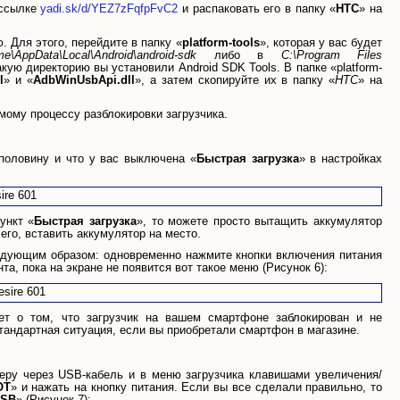
 ссылке
yadi.sk/d/YEZ7zFqfpFvC2
и распаковать его в папку «
HTC
» на
. Для этого, перейдите в папку «
platform-tools
», которая у вас будет
e\AppData\Local\Android\android-sdk
либо в
C:\Program Files
какую директорию вы установили Android SDK Tools. В папке «platform-
l
» и «
AdbWinUsbApi.dll
», а затем скопируйте их в папку «
HTC
» на
мому процессу разблокировки загрузчика.
половину и что у вас выключена «
Быстрая загрузка
» в настройках
ункт «
Быстрая загрузка
», то можете просто вытащить аккумулятор
его, вставить аккумулятор на место.
едующим образом: одновременно нажмите кнопки включения питания
а, пока на экране не появится вот такое меню (Рисунок 6):
ет о том, что загрузчик на вашем смартфоне заблокирован и не
тандартная ситуация, если вы приобретали смартфон в магазине.
еру через USB-кабель и в меню загрузчика клавишами увеличения/
OT
» и нажать на кнопку питания. Если вы все сделали правильно, то
USB
» (Рисунок 7):