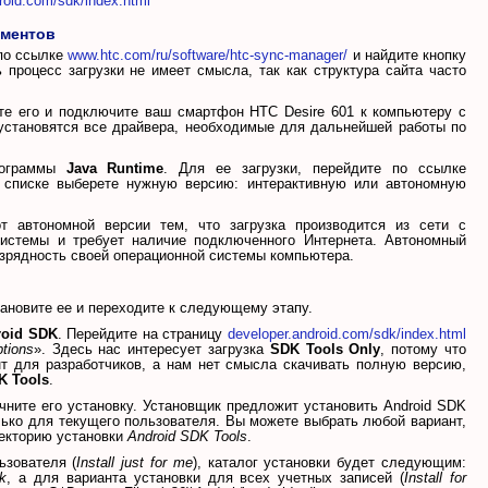
roid.com/sdk/index.html
ументов
по ссылке
www.htc.com/ru/software/htc-sync-manager/
и найдите кнопку
 процесс загрузки не имеет смысла, так как структура сайта часто
те его и подключите ваш смартфон HTC Desire 601 к компьютеру с
установятся все драйвера, необходимые для дальнейшей работы по
рограммы
Java Runtime
. Для ее загрузки, перейдите по ссылке
списке выберете нужную версию: интерактивную или автономную
т автономной версии тем, что загрузка производится из сети с
истемы и требует наличие подключенного Интернета. Автономный
разрядность своей операционной системы компьютера.
тановите ее и переходите к следующему этапу.
roid SDK
. Перейдите на страницу
developer.android.com/sdk/index.html
tions
». Здесь нас интересует загрузка
SDK Tools Only
, потому что
нт для разработчиков, а нам нет смысла скачивать полную версию,
K Tools
.
ачните его установку. Установщик предложит установить Android SDK
лько для текущего пользователя. Вы можете выбрать любой вариант,
ректорию установки
Android SDK Tools
.
ьзователя (
Install just for me
), каталог установки будет следующим:
k
, а для варианта установки для всех учетных записей (
Install for