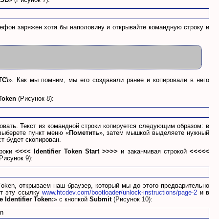
лефон заряжен хотя бы наполовину и открывайте командную строку и
TC\
». Как мы помним, мы его создавали ранее и копировали в него
Token
(Рисунок 8):
овать. Текст из командной строки копируется следующим образом: в
выберете пункт меню «
Пометить
», затем мышкой выделяете нужный
ст будет скопирован.
троки
<<<< Identifier Token Start >>>>
и заканчивая строкой
<<<<<
Рисунок 9):
oken, открываем наш браузер, который мы до этого предварительно
от эту ссылку
www.htcdev.com/bootloader/unlock-instructions/page-2
и в
 Identifier Token:
» с кнопкой
Submit
(Рисунок 10):