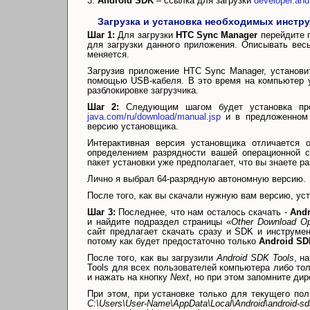
3.
Android SDK
– ссылка для загрузки
developer.and
Загрузка и установка необходимых инстр
Шаг 1:
Для загрузки
HTC Sync Manager
перейдите 
для загрузки данного приложения. Описывать весь
меняется.
Загрузив приложение HTC Sync Manager, установи
помощью USB-кабеля. В это время на компьютер 
разблокировке загрузчика.
Шаг 2:
Следующим шагом будет установка п
java.com/ru/download/manual.jsp
и в предложенном 
версию установщика.
Интерактивная версия установщика отличается о
определением разрядности вашей операционной с
пакет установки уже предполагает, что вы знаете 
Лично я выбрал 64-разрядную автономную версию.
После того, как вы скачали нужную вам версию, ус
Шаг 3:
Последнее, что нам осталось скачать -
And
и найдите подраздел страницы «
Other Download Op
сайт предлагает скачать сразу и SDK и инструме
потому как будет предостаточно только
Android SD
После того, как вы загрузили
Android SDK Tools
, н
Tools для всех пользователей компьютера либо то
и нажать на кнопку
Next
, но при этом запомните ди
При этом, при установке только для текущего пол
C:\Users\User-Name\AppData\Local\Android\android-sd