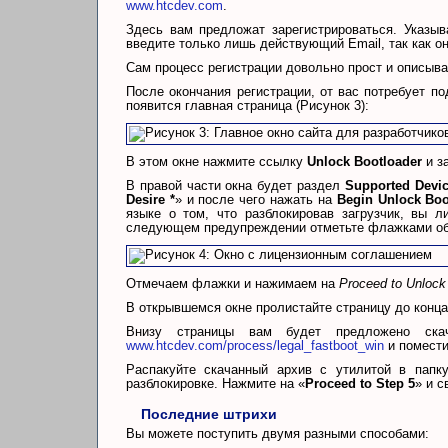
www.htcdev.com
.
Здесь вам предложат зарегистрироваться. Указы
введите только лишь действующий Email, так как о
Сам процесс регистрации довольно прост и описыва
После окончания регистрации, от вас потребует по
появится главная страница (Рисунок 3):
В этом окне нажмите ссылку
Unlock Bootloader
и з
В правой части окна будет раздел
Supported Devi
Desire *
» и после чего нажать на
Begin Unlock Boo
языке о том, что разблокировав загрузчик, вы л
следующем предупреждении отметьте флажками оба
Отмечаем флажки и нажимаем на
Proceed to Unlock 
В открывшемся окне пролистайте страницу до конца
Внизу страницы вам будет предложено ск
www.htcdev.com/process/legal_fastboot_win
и помести
Распакуйте скачанный архив с утилитой в папк
разблокировке. Нажмите на «
Proceed to Step 5
» и с
Последние штрихи
Вы можете поступить двумя разными способами: