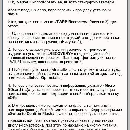
Play Market и использовать ее, вместо стандартной камеры.
Хватит вводных слов, пора перейти к процессу установки
патча.
Итак, загрузитесь в меню «
TWRP Recovery
» (Рисунок 2), для
этого:
1. Одновременно нажмите кнопку уменьшения громкости и
кнопку включения питания и не отпускайте ее до тех пор, пока
не появится меню загрузчика (Рисунок 1);
2. Теперь клавишей уменьшения/увеличения громкости
выделите пункт меню «
RECOVERY
» и подтвердите выбор
клавишей включения питания. Ваш смартфон загрузит меню
TWRP Recovery, показанное на рисунке 2;
3. Выберите пункт меню «
Install
», а затем укажите место, куда
вы сохранили файл с патчем, нажав на меню «
Storage: …
» под
надписью «
Select Zip Install
»;
4. Теперь в качестве носителя информации, укажите «
Micro
SDcard (…)
», установив переключатель в соответствующее
положение, после чего подтвердите свой выбор, нажав кнопку
«
OK
»;
5. В открывшемся меню нажмите на файл с патчем и для
подтверждения действий, сдвиньте вправо слайдер с надписью
«
Swipe to Confirm Flash
». Начнется процесс установки патча.
Примечание:
Если во время установки патча, у вас гаснет
дисплей смартфона, при этом по нажатию на кнопку питания,
смартфон вибрирует, то это означает лишь одно – у вас