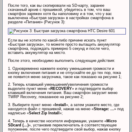
После того, как вы скопировали на SD-карту, заранее
скачанный архив с прошивкой, убедитесь в том, что ваш
смартфон заряжен хотя бы наполовину и в том, что у вас
выключена «Быстрая загрузка» в настройках смартфона в
разделе «Питание» (Рисунок 3):
Если вы не хотите по какой-либо причине искать пункт
«Быстрая загрузка», то можете просто вытащить аккумулятор
смартфона, подождать примерно 5 секунд и после чего,
вставить аккумулятор на место.
После этого, необходимо выполнить следующие действия:
1. Одновременно нажмите кнопку уменьшения громкости и
кнопку включения питания и не отпускайте ее до тех пор, пока
не появится меню загрузчика, такое как показано на рисунке 1;
2. Теперь клавишей уменьшения/увеличения громкости
выделите пункт меню «
RECOVERY
» и подтвердите выбор
клавишей включения питания. Ваш смартфон загрузит меню
TWRP Recovery, показанное на рисунке 2;
3. Выберите пункт меню «
Install
», а затем укажите место, где
находится файл с прошивкой, нажав на меню «
Storage: …
» под
надписью «
Select Zip Install
»;
4. Теперь в качестве носителя информации, укажите «
Micro
SDcard (…)
», установив переключатель в соответствующее
положение, после чего подтвердите свой выбор, нажав кнопку