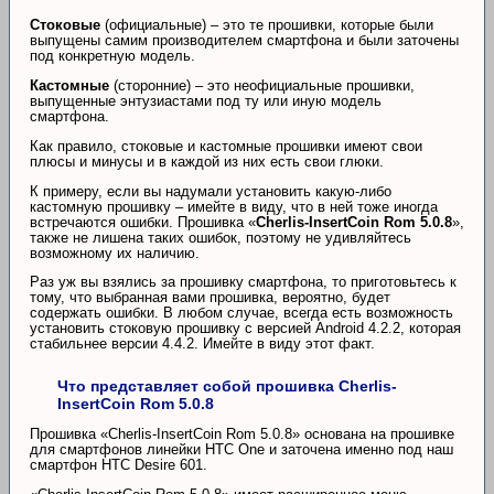
Стоковые
(официальные) – это те прошивки, которые были
выпущены самим производителем смартфона и были заточены
под конкретную модель.
Кастомные
(сторонние) – это неофициальные прошивки,
выпущенные энтузиастами под ту или иную модель
смартфона.
Как правило, стоковые и кастомные прошивки имеют свои
плюсы и минусы и в каждой из них есть свои глюки.
К примеру, если вы надумали установить какую-либо
кастомную прошивку – имейте в виду, что в ней тоже иногда
встречаются ошибки. Прошивка «
Cherlis-InsertCoin Rom 5.0.8
»,
также не лишена таких ошибок, поэтому не удивляйтесь
возможному их наличию.
Раз уж вы взялись за прошивку смартфона, то приготовьтесь к
тому, что выбранная вами прошивка, вероятно, будет
содержать ошибки. В любом случае, всегда есть возможность
установить стоковую прошивку с версией Android 4.2.2, которая
стабильнее версии 4.4.2. Имейте в виду этот факт.
Что представляет собой прошивка Cherlis-
InsertCoin Rom 5.0.8
Прошивка «Cherlis-InsertCoin Rom 5.0.8» основана на прошивке
для смартфонов линейки HTC One и заточена именно под наш
смартфон HTC Desire 601.