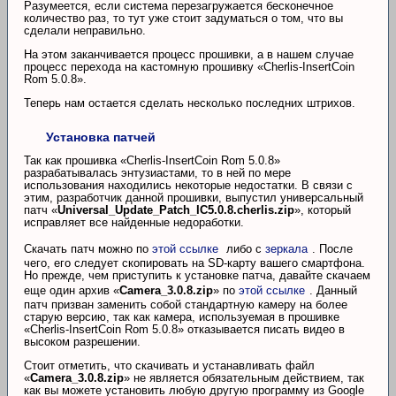
Разумеется, если система перезагружается бесконечное
количество раз, то тут уже стоит задуматься о том, что вы
сделали неправильно.
На этом заканчивается процесс прошивки, а в нашем случае
процесс перехода на кастомную прошивку «Cherlis-InsertCoin
Rom 5.0.8».
Теперь нам остается сделать несколько последних штрихов.
Установка патчей
Так как прошивка «Cherlis-InsertCoin Rom 5.0.8»
разрабатывалась энтузиастами, то в ней по мере
использования находились некоторые недостатки. В связи с
этим, разработчик данной прошивки, выпустил универсальный
патч «
Universal_Update_Patch_IC5.0.8.cherlis.zip
», который
исправляет все найденные недоработки.
Скачать патч можно по
этой ссылке
либо с
зеркала
. После
чего, его следует скопировать на SD-карту вашего смартфона.
Но прежде, чем приступить к установке патча, давайте скачаем
еще один архив «
Camera_3.0.8.zip
» по
этой ссылке
. Данный
патч призван заменить собой стандартную камеру на более
старую версию, так как камера, используемая в прошивке
«Cherlis-InsertCoin Rom 5.0.8» отказывается писать видео в
высоком разрешении.
Стоит отметить, что скачивать и устанавливать файл
«
Camera_3.0.8.zip
» не является обязательным действием, так
как вы можете установить любую другую программу из Google