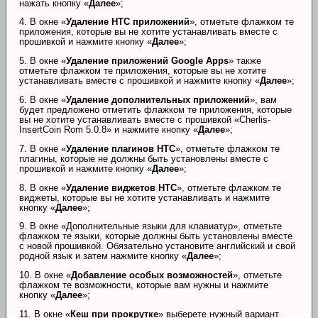
нажать кнопку «
Далее
»;
4. В окне «
Удаление HTC приложений
», отметьте флажком те
приложения, которые вы не хотите устанавливать вместе с
прошивкой и нажмите кнопку «
Далее
»;
5. В окне «
Удаление приложений Google Apps
» также
отметьте флажком те приложения, которые вы не хотите
устанавливать вместе с прошивкой и нажмите кнопку «
Далее
»;
6. В окне «
Удаление дополнительных приложений
», вам
будет предложено отметить флажком те приложения, которые
вы не хотите устанавливать вместе с прошивкой «Cherlis-
InsertCoin Rom 5.0.8» и нажмите кнопку «
Далее
»;
7. В окне «
Удаление плагинов HTC
», отметьте флажком те
плагины, которые не должны быть установлены вместе с
прошивкой и нажмите кнопку «
Далее
»;
8. В окне «
Удаление виджетов HTC
», отметьте флажком те
виджеты, которые вы не хотите устанавливать и нажмите
кнопку «
Далее
»;
9. В окне «Дополнительные языки для клавиатур», отметьте
флажком те языки, которые должны быть установлены вместе
с новой прошивкой. Обязательно установите английский и свой
родной язык и затем нажмите кнопку «
Далее
»;
10. В окне «
Добавление особых возможностей
», отметьте
флажком те возможности, которые вам нужны и нажмите
кнопку «
Далее
»;
11. В окне «
Кеш при прокрутке
» выберете нужный вариант