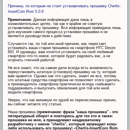
Причины, по которым не стоит устанавливать прошивку Cherlis-
InsertCoin Rom 5.0.8
Примечание
: Данная информация дана лишь в
ознакомительных целях, так как я крайне не советую
устанавливать эту прошивку. Вся информация приведена лишь
для изучения самого процесса установки прошивки и не
является руководством к действию.
Случается так, по той или иной причине, вас перестает
устраивать ваша старая прошивка на смартфоне HTC Desire
601. И однажды, вам хочется установить на свой любимый
смартфон что-то новое, которое будет радовать вас, а не
огорчать глючной работой.
Не все знают, что на самом деле всегда есть возможность
переустановить штатную (стоковую) прошивку на ту, которая
вам нравится. Однако как это сделать, знают не все, потому
что штатные средства смартфона не позволяют этого сделать,
а производитель смартфона практически всегда «забывает»
поддерживать и выпускать обновления для той или иной
модели смартфона.
Уверен, что как минимум по одной из перечисленных причин,
вы сейчас читаете эту статью.
Наша прошивка (
примечание: фраза "наша прошивка" - это
литературный оборот и повторюсь для тех кто в танке:
прошивка не моя, а принадлежит неадекватному
разработчику с ником "cherlis", который запрещает кому-
либо использовать его прошивку
) «
Cherlis-InsertCoin Rom