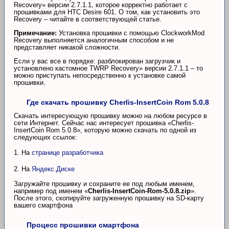
Recovery» версии 2.7.1.1, которое корректно работает с
прошивками для HTC Desire 601. О том, как установить это
Recovery – читайте в соответствующей статье.
Примечание:
Установка прошивки с помощью ClockworkMod
Recovery выполняется аналогичным способом и не
представляет никакой сложности.
Если у вас все в порядке: разблокирован загрузчик и
установлено кастомное TWRP Recovery» версии 2.7.1.1 – то
можно приступать непосредственно к установке самой
прошивки.
Где скачать прошивку Cherlis-InsertCoin Rom 5.0.8
Скачать интересующую прошивку можно на любом ресурсе в
сети Интернет. Сейчас нас интересует прошивка «Cherlis-
InsertCoin Rom 5.0.8», которую можно скачать по одной из
следующих ссылок:
1. На
странице разработчика
2. На
Яндекс.Диске
Загружайте прошивку и сохраните ее под любым именем,
например под именем «
Cherlis-InsertCoin-Rom-5.0.8.zip
».
После этого, скопируйте загруженную прошивку на SD-карту
вашего смартфона
Процесс прошивки смартфона