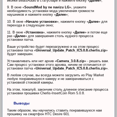
иконки BeatsAudio в статусбаре и нажмите кнопку «
Далее
»;
9. В окне «
SoundMod by ne navizu LG
», укажите
необходимость установки мода увеличения громкости
наушников и нажмите кнопку «
Далее
»;
10. В окне «
Начало установки
», нажмите кнопку «
Далее
» для
перехода в следующее окно;
11. В окне «
Установка
», нажмите кнопку «
Далее
» и потом еще
раз «
Далее
» для завершения столь нудного процесса
установки патча.
Ваше устройство будет перезагружено и на этом процесс
установки патча «
Universal_Update_Patch_IC5.0.8.cherlis.zip
»
будет завершен.
Устанавливать или нет архив «
Camera_3.0.8.zip
» - решать вам.
Сам процесс установки этого архива, ничем не отличается от
установки патча «
Universal_Update_Patch_IC5.0.8.cherlis.zip
».
В любом случае, вы всегда можете загрузить из Play Market
любую понравившуюся камеру и не заморачиваться с
установкой стоковой камеры.
На этом, пожалуй, закончим столь длинное описание процесса
установки прошивки Cherlis-InsertCoin Rom 5.0.8.
Выводы
Таким образом, мы научились ставить понравившуюся нам
прошивку на смартфон HTC Desire 601.