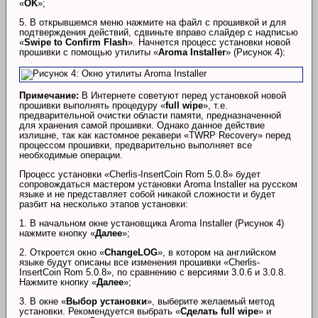
«
OK
»;
5. В открывшемся меню нажмите на файл с прошивкой и для
подтверждения действий, сдвиньте вправо слайдер с надписью
«
Swipe to Confirm Flash
». Начнется процесс установки новой
прошивки с помощью утилиты «
Aroma Installer
» (Рисунок 4):
Примечание:
В Интернете советуют перед установкой новой
прошивки выполнять процедуру «
full wipe
», т.е.
предварительной очистки области памяти, предназначенной
для хранения самой прошивки. Однако данное действие
излишне, так как кастомное рекавери «TWRP Recovery» перед
процессом прошивки, предварительно выполняет все
необходимые операции.
Процесс установки «Cherlis-InsertCoin Rom 5.0.8» будет
сопровождаться мастером установки Aroma Installer на русском
языке и не представляет собой никакой сложности и будет
разбит на несколько этапов установки:
1. В начальном окне установщика Aroma Installer (Рисунок 4)
нажмите кнопку «
Далее
»;
2. Откроется окно «
ChangeLOG
», в котором на английском
языке будут описаны все изменения прошивки «Cherlis-
InsertCoin Rom 5.0.8», по сравнению с версиями 3.0.6 и 3.0.8.
Нажмите кнопку «
Далее
»;
3. В окне «
Выбор установки
», выберите желаемый метод
установки. Рекомендуется выбрать «
Сделать full wipe
» и