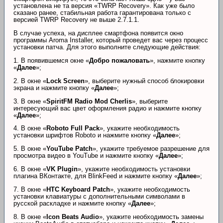
установлена не та версия «TWRP Recovery». Как уже было
сказано ранее, стабильная работа гарантирована только с
версией TWRP Recovery не выше 2.7.1.1.
В случае успеха, на дисплее смартфона появится окно
программы Aroma Installer, который проведет вас через процесс
установки патча. Для этого выполните следующие действия:
1. В появившемся окне «
Добро пожаловать
», нажмите кнопку
«
Далее
»;
2. В окне «
Lock Screen
», выберите нужный способ блокировки
экрана и нажмите кнопку «
Далее
»;
3. В окне «
SpiritFM Radio Mod Cherlis
», выберите
интересующий вас цвет оформления радио и нажмите кнопку
«
Далее
»;
4. В окне «
Roboto Full Pack
», укажите необходимость
установки шрифтов Roboto и нажмите кнопку «
Далее
»;
5. В окне «
YouTube Patch
», укажите требуемое разрешение для
просмотра видео в YouTube и нажмите кнопку «
Далее
»;
6. В окне «
VK Plugin
», укажите необходимость установки
плагина ВКонтакте, для BlinkFeed и нажмите кнопку «
Далее
»;
7. В окне «
HTC Keyboard Patch
», укажите необходимость
установки клавиатуры с дополнительными символами в
русской раскладке и нажмите кнопку «
Далее
»;
8. В окне «
Icon Beats Audio
», укажите необходимость замены