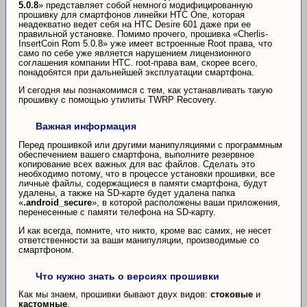
5.0.8
» представляет собой немного модифицированную
прошивку для смартфонов линейки HTC One, которая
неадекватно ведет себя на HTC Desire 601 даже при ее
правильной установке. Помимо прочего, прошивка «Cherlis-
InsertCoin Rom 5.0.8» уже имеет встроенные Root права, что
само по себе уже является нарушением лицензионного
соглашения компании HTC. root-права вам, скорее всего,
понадобятся при дальнейшей эксплуатации смартфона.
И сегодня мы познакомимся с тем, как устанавливать такую
прошивку с помощью утилиты TWRP Recovery.
Важная информация
Перед прошивкой или другими манипуляциями с программным
обеспечением вашего смартфона, выполните резервное
копирование всех важных для вас файлов. Сделать это
необходимо потому, что в процессе установки прошивки, все
личные файлы, содержащиеся в памяти смартфона, будут
удалены, а также на SD-карте будет удалена папка
«
.android_secure
», в которой расположены ваши приложения,
перенесенные с памяти телефона на SD-карту.
И как всегда, помните, что никто, кроме вас самих, не несет
ответственности за ваши манипуляции, производимые со
смартфоном.
Что нужно знать о версиях прошивки
Как мы знаем, прошивки бывают двух видов:
стоковые
и
кастомные
.