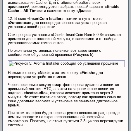
использования Cache. Для стабильной работы всех
приложений, рекомендуется выбрать первый вариант «
Enable
Cache – All Times
» и нажмите кнопку «
Далее
»;
12. В окне «
InsertCoin Istaller
», нажмите пункт меню
«
Установка
» для непосредственного запуска процесса
установки новой прошивки.
Сам процесс установки «Cherlis-InsertCoin Rom 5.0.8» занимает
примерно две с половиной минуты, в зависимости от набора
устанавливаемых компонентов.
По окончании установки, появится вот такое меню с
сообщением об успешной прошивке (Рисунок 5):
Нажмите кнопку «
Next
», а затем кнопку «
Finish
» для
перезагрузки устройства в меню
Через несколько секунд смартфон перезагрузится и появится
привычный логотип HTC, а затем на черном фоне появится
надпись «
beatsaudio
», которая исчезнет примерно через 3
минуты. Не стоит пугаться этого, потому как прошивка сама по
себе довольно весомая и установка ее занимает длительное
время.
При этом телефон будет перезагружен несколько раз, прежде
чем вы попадете на экран первоначальной настройки
смартфона. Поэтому, не стоит пугаться 2-3 циклов перезагрузки
системы.