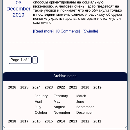
03
способы ориентированы на социальную
инженерию. А человек очень часто "ведется" на
December
такие уловки и понимает что его обманули только
2019
в последний момент. Сейчас я расскажу об одной
попытке украсть пароль, с которым я столкнулся
сам лично.
[Read more]
[0 Comments]
[Swindle]
Page 1 of 1
1
Archive notes
2026
2025
2024
2023
2022
2021
2020
2019
January
February
March
April
May
June
July
August
September
October
November
December
2018
2017
2016
2015
2014
2013
2012
2011