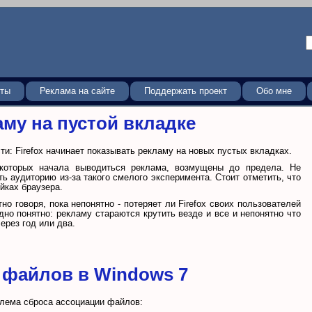
кты
Реклама на сайте
Поддержать проект
Обо мне
аму на пустой вкладке
ти: Firefox начинает показывать рекламу на новых пустых вкладках.
 которых начала выводиться реклама, возмущены до предела. Не
ять аудиторию из-за такого смелого эксперимента. Стоит отметить, что
йках браузера.
но говоря, пока непонятно - потеряет ли Firefox своих пользователей
дно понятно: рекламу стараются крутить везде и все и непонятно что
ерез год или два.
 файлов в Windows 7
блема сброса ассоциации файлов: