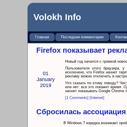
Volokh Info
Главная
Последние комментарии
Конта
Firefox показывает рекл
Новый год начался с громкой новос
Пользователи этого браузера, у
исключено, что Firefox начнет тер
01
рекламу можно отключить в настро
January
Что сказать по этому поводу? Чест
2019
или нет: все это покажет время. О
начнет показывать Google Chrome ч
[1 Comments]
[Internet]
Сбросилась ассоциация
В Windows 7 изредка возникает про