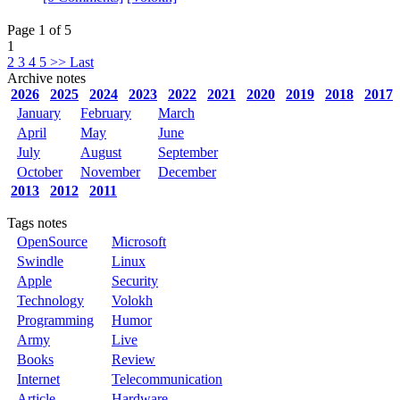
Page 1 of 5
1
2
3
4
5
>>
Last
Archive notes
2026
2025
2024
2023
2022
2021
2020
2019
2018
2017
January
February
March
April
May
June
July
August
September
October
November
December
2013
2012
2011
Tags notes
OpenSource
Microsoft
Swindle
Linux
Apple
Security
Technology
Volokh
Programming
Humor
Army
Live
Books
Review
Internet
Telecommunication
Article
Hardware