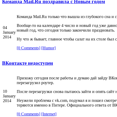
Команда Mail.Ru поздравила с Новым годом
Команда Mail.Ru только что вышла из глубокого сна и 
Вообще-то на календаре 4 число и новый год уже давно
04
новый год, что сегодня только закончили праздновать.
January
2014
Ну что ж бывает, главное чтобы салат на их столе был с
[0 Comments]
[Humor]
ВКонтакте недоступен
Прихожу сегодня после работы и думаю дай зайду ВКонт
перезагрузил роутер.
10
После перезагрузки снова пытаюсь зайти и опять сайт не
January
Неужели проблема с vk.com, подумал я и пошел смотрет
2014
теряются именно в Питере. Официального ответа от ВК
[0 Comments]
[Internet]