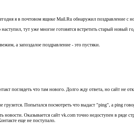
сегодня я в почтовом ящике Mail.Ru обнаружил поздравление с 
 наступил, тут уже многие готовятся встретить старый новый го
вежим, а запоздалое поздравление - это пустяки.
акт поглядеть что там нового. Долго жду ответа, но сайт не от
 грузится. Попытался посмотреть что выдаст "ping", а ping говор
ь новости. Оказывается сайт vk.com точно недоступен в ряде стр
онтакте еще не поступало.