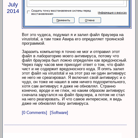
July
2014
Вот это чудеса, подумал я и залил файл браузера на
virustotal, а там тоже Авира его определяет троянской
программой.
Заразить компьютер я точно не мог и отправил этот
файл в лабораторию моего антивируса, потому что
файл браузера был ложно определен как вредоносный.
Через пару часов мне приходит ответ о том, что файл
чист и не содержит вредоносного кода. Я опять залил
этот файл на virustotal и на этот раз ни один антивирус
не него не среагировал. Я включил свой антивирус и о
чудо, он тоже не нашел в нем ничего подозрительного,
хотя сам антивирус я даже не обновлял. Странно
конечно, вроде и не глюк, но каким образом антивирус
сначала заругался на файл браузера, а потом не стал
на него реагировать. И что самое интересное, я ведь
даже не обновлял базу антивируса.
[0 Comments]
[Software]