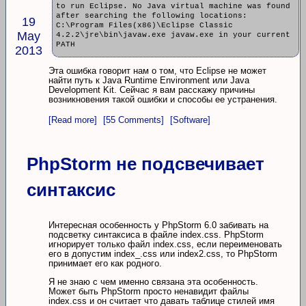
to run Eclipse. No Java virtual machine was found
after searching the following locations:
19
C:\Program Files(x86)\Eclipse Classic
May
4.2.2\jre\bin\javaw.exe javaw.exe in your current
PATH
2013
Эта ошибка говорит нам о том, что Eclipse не может
найти путь к Java Runtime Environment или Java
Development Kit. Сейчас я вам расскажу причины
возникновения такой ошибки и способы ее устранения.
[Read more]
[55 Comments]
[Software]
PhpStorm не подсвечивает
синтаксис
Интересная особенность у PhpStorm 6.0 забивать на
подсветку синтаксиса в файле index.css. PhpStorm
игнорирует только файл index.css, если переименовать
его в допустим index_.css или index2.css, то PhpStorm
принимает его как родного.
Я не знаю с чем именно связана эта особенность.
Может быть PhpStorm просто ненавидит файлы
index.css и он считает что давать таблице стилей имя