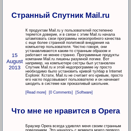
Странный Спутник Mail.ru
К продуктам Mail.ru у пользователей постепенно
теряется доверие, и в связи с этим Mail.ru начала
штамповать свои программы низкопробного качества
с еще более странной политикой внедрения на
компьютер пользователя. Честно говоря, они
устанавливаются каким-то странным образом и
15
работают не менее странно. Программные продукты
компании Mail.ru лишены разумной логике. Вот
August
например, на компьютере сестры был установлен
2013
Спутник Mail.ru и этой недопрограмме ну просто
необходимо было установить кривой тулбар в Internet
Explorer. Кстати, Mail.ru не считает его кривым, просто
его нагло подсовывают пользователю и он начинает
шкодить в системе как проказливый школьник.
[Read more]
[0 Comments]
[Software]
Что мне не нравится в Opera
Браузер Opera всегда удивлял меня своим странным
поведением. Это началось с момента моего первого