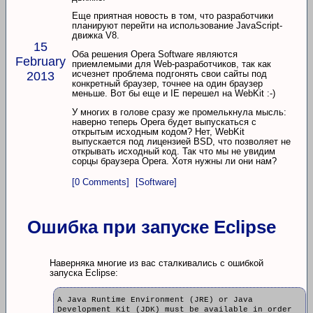
Еще приятная новость в том, что разработчики
планируют перейти на использование JavaScript-
движка V8.
15
Оба решения Opera Software являются
February
приемлемыми для Web-разработчиков, так как
исчезнет проблема подгонять свои сайты под
2013
конкретный браузер, точнее на один браузер
меньше. Вот бы еще и IE перешел на WebKit :-)
У многих в голове сразу же промелькнула мысль:
наверно теперь Opera будет выпускаться с
открытым исходным кодом? Нет, WebKit
выпускается под лицензией BSD, что позволяет не
открывать исходный код. Так что мы не увидим
сорцы браузера Opera. Хотя нужны ли они нам?
[0 Comments]
[Software]
Ошибка при запуске Eclipse
Наверняка многие из вас сталкивались с ошибкой
запуска Eclipse:
A Java Runtime Environment (JRE) or Java
Development Kit (JDK) must be available in order