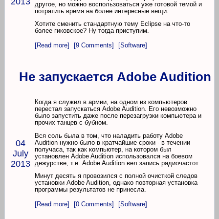
2013
другое, но можно воспользоваться уже готовой темой и
потратить время на более интересные вещи.
Хотите сменить стандартную тему Eclipse на что-то
более гиковское? Ну тогда приступим.
[Read more]
[9 Comments]
[Software]
Не запускается Adobe Audition
Когда я служил в армии, на одном из компьютеров
перестал запускаться Adobe Audition. Его невозможно
было запустить даже после перезагрузки компьютера и
прочих танцев с бубном.
Вся соль была в том, что наладить работу Adobe
04
Audition нужно было в кратчайшие сроки - в течении
получаса, так как компьютер, на котором был
July
установлен Adobe Audition использовался на боевом
2013
дежурстве, т.е. Adobe Audition вел запись радиочастот.
Минут десять я провозился с полной очисткой следов
установки Adobe Audition, однако повторная установка
программы результатов не принесла.
[Read more]
[0 Comments]
[Software]