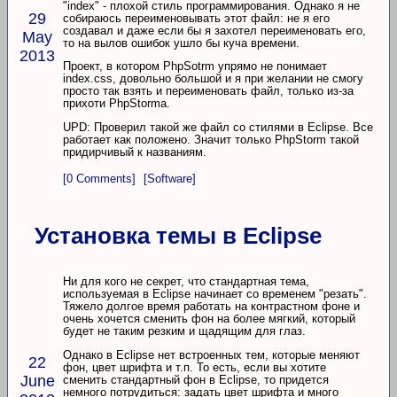
"index" - плохой стиль программирования. Однако я не
29
собираюсь переименовывать этот файл: не я его
создавал и даже если бы я захотел переименовать его,
May
то на вылов ошибок ушло бы куча времени.
2013
Проект, в котором PhpSotrm упрямо не понимает
index.css, довольно большой и я при желании не смогу
просто так взять и переименовать файл, только из-за
прихоти PhpStormа.
UPD: Проверил такой же файл со стилями в Eclipse. Все
работает как положено. Значит только PhpStorm такой
придирчивый к названиям.
[0 Comments]
[Software]
Установка темы в Eclipse
Ни для кого не секрет, что стандартная тема,
используемая в Eclipse начинает со временем "резать".
Тяжело долгое время работать на контрастном фоне и
очень хочется сменить фон на более мягкий, который
будет не таким резким и щадящим для глаз.
Однако в Eclipse нет встроенных тем, которые меняют
22
фон, цвет шрифта и т.п. То есть, если вы хотите
June
сменить стандартный фон в Eclipse, то придется
немного потрудиться: задать цвет шрифта и много