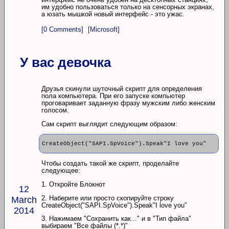
им удобно пользоваться только на сенсорных экранах,
а юзать мышкой новый интерфейс - это ужас.
[0 Comments]
[Microsoft]
У вас девочка
Друзья скинули шуточный скрипт для определения
пола компьютера. При его запуске компьютер
проговаривает заданную фразу мужским либо женским
голосом.
Сам скрипт выглядит следующим образом:
CreateObject("SAPI.SpVoice").Speak"I love you"
Чтобы создать такой же скрипт, проделайте
следующее:
1. Откройте Блокнот
12
2. Наберите или просто скопируйте строку
March
CreateObject("SAPI.SpVoice").Speak"I love you"
2014
3. Нажимаем "Сохранить как..." и в "Тип файла"
выбираем "Все файлы (*.*)"