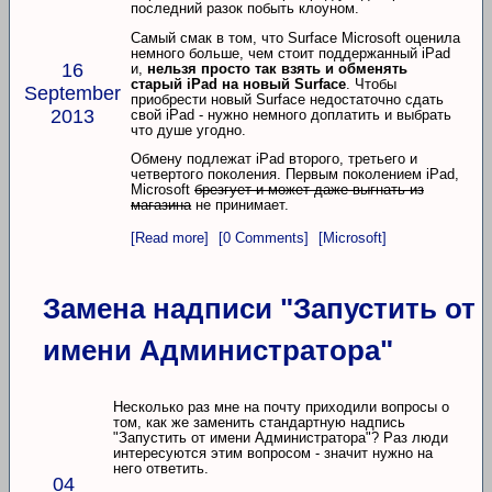
последний разок побыть клоуном.
Самый смак в том, что Surface Microsoft оценила
немного больше, чем стоит поддержанный iPad
16
и,
нельзя просто так взять и обменять
старый iPad на новый Surface
. Чтобы
September
приобрести новый Surface недостаточно сдать
2013
свой iPad - нужно немного доплатить и выбрать
что душе угодно.
Обмену подлежат iPad второго, третьего и
четвертого поколения. Первым поколением iPad,
Microsoft
брезгует и может даже выгнать из
магазина
не принимает.
[Read more]
[0 Comments]
[Microsoft]
Замена надписи "Запустить от
имени Администратора"
Несколько раз мне на почту приходили вопросы о
том, как же заменить стандартную надпись
"Запустить от имени Администратора"? Раз люди
интересуются этим вопросом - значит нужно на
него ответить.
04