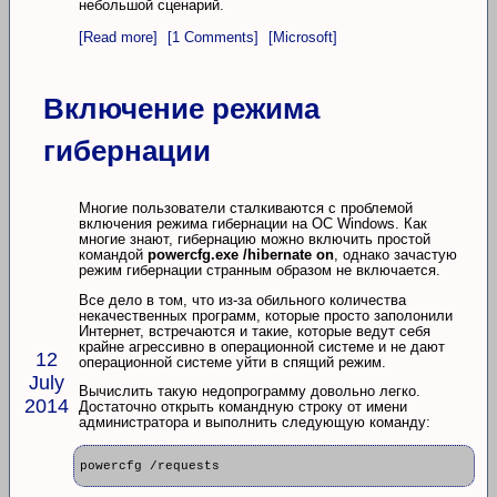
небольшой сценарий.
[Read more]
[1 Comments]
[Microsoft]
Включение режима
гибернации
Многие пользователи сталкиваются с проблемой
включения режима гибернации на ОС Windows. Как
многие знают, гибернацию можно включить простой
командой
powercfg.exe /hibernate on
, однако зачастую
режим гибернации странным образом не включается.
Все дело в том, что из-за обильного количества
некачественных программ, которые просто заполонили
Интернет, встречаются и такие, которые ведут себя
крайне агрессивно в операционной системе и не дают
12
операционной системе уйти в спящий режим.
July
Вычислить такую недопрограмму довольно легко.
2014
Достаточно открыть командную строку от имени
администратора и выполнить следующую команду:
powercfg /requests