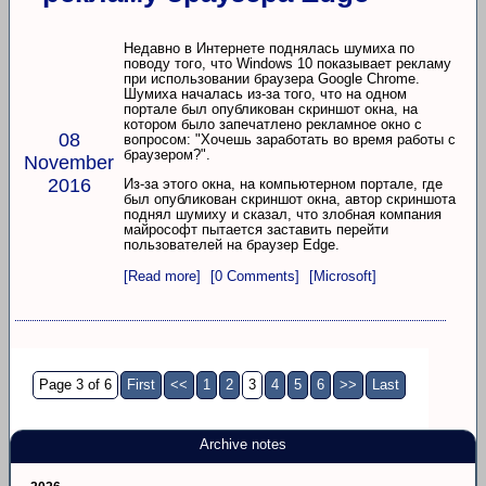
Недавно в Интернете поднялась шумиха по
поводу того, что Windows 10 показывает рекламу
при использовании браузера Google Chrome.
Шумиха началась из-за того, что на одном
портале был опубликован скриншот окна, на
котором было запечатлено рекламное окно с
08
вопросом: "Хочешь заработать во время работы с
браузером?".
November
2016
Из-за этого окна, на компьютерном портале, где
был опубликован скриншот окна, автор скриншота
поднял шумиху и сказал, что злобная компания
майрософт пытается заставить перейти
пользователей на браузер Edge.
[Read more]
[0 Comments]
[Microsoft]
Page 3 of 6
First
<<
1
2
3
4
5
6
>>
Last
Archive notes