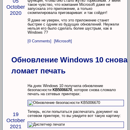
05
функция, чтобы оно стало жутко тормозным. У меня
такое чувство, что компания Microsoft даже не
October
запускала это приложение, а только
2020
скомпилировала приговаривая: и так сойдет!
Я даже не уверен, что это приложение станет
быстрее с одним из будущих обновлений. Неужели
нельзя его было сделать более шустрым, как в
Windows 7?
[0 Comments]
[Microsoft]
Обновление Windows 10 снова
ломает печать
На днях Windows 10 получила обновление
безопасности
KB5006670
, которое снова сломало
печать на сетевых принтерах:
Теперь, если попытаться распечатать документ на
19
сетевом принтере, то вы увидите вот такую картину:
October
2021