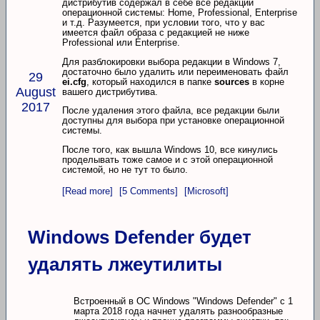
дистрибутив содержал в себе все редакции
операционной системы: Home, Professional, Enterprise
и т.д. Разумеется, при условии того, что у вас
имеется файл образа с редакцией не ниже
Professional или Enterprise.
Для разблокировки выбора редакции в Windows 7,
достаточно было удалить или переименовать файл
29
ei.cfg
, который находился в папке
sources
в корне
August
вашего дистрибутива.
2017
После удаления этого файла, все редакции были
доступны для выбора при установке операционной
системы.
После того, как вышла Windows 10, все кинулись
проделывать тоже самое и с этой операционной
системой, но не тут то было.
[Read more]
[5 Comments]
[Microsoft]
Windows Defender будет
удалять лжеутилиты
Встроенный в ОС Windows "Windows Defender" с 1
марта 2018 года начнет удалять разнообразные