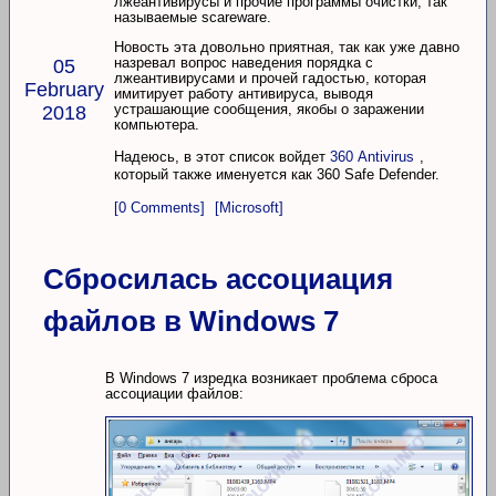
лжеантивирусы и прочие программы очистки, так
называемые scareware.
Новость эта довольно приятная, так как уже давно
назревал вопрос наведения порядка с
05
лжеантивирусами и прочей гадостью, которая
February
имитирует работу антивируса, выводя
устрашающие сообщения, якобы о заражении
2018
компьютера.
Надеюсь, в этот список войдет
360 Antivirus
,
который также именуется как 360 Safe Defender.
[0 Comments]
[Microsoft]
Сбросилась ассоциация
файлов в Windows 7
В Windows 7 изредка возникает проблема сброса
ассоциации файлов: