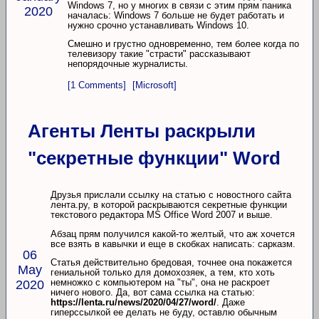
Windows 7, но у многих в связи с этим прям паника
2020
началась: Windows 7 больше не будет работать и
нужно срочно устанавливать Windows 10.
Смешно и грустно одновременно, тем более когда по
телевизору такие "страсти" рассказывают
непорядочные журналисты.
[1 Comments]
[Microsoft]
Агенты Ленты раскрыли
"секретные функции" Word
Друзья прислали ссылку на статью с новостного сайта
лента.ру, в которой раскрываются секретные функции
текстового редактора MS Office Word 2007 и выше.
Абзац прям получился какой-то желтый, что аж хочется
все взять в кавычки и еще в скобках написать: сарказм.
06
Статья действительно бредовая, точнее она покажется
May
гениальной только для домохозяек, а тем, кто хоть
немножко с компьютером на "ты", она не раскроет
2020
ничего нового. Да, вот сама ссылка на статью:
https://lenta.ru/news/2020/04/27/word/
. Даже
гиперссылкой ее делать не буду, оставлю обычным