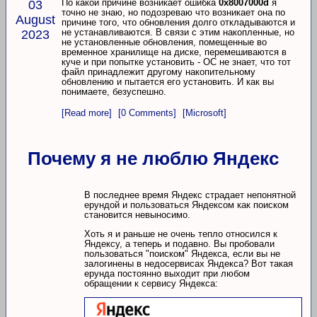
По какой причине возникает ошибка
0x8007000d
я
03
точно не знаю, но подозреваю что возникает она по
August
причине того, что обновления долго откладываются и
не устанавливаются. В связи с этим накопленные, но
2023
не установленные обновления, помещенные во
временное хранилище на диске, перемешиваются в
куче и при попытке установить - ОС не знает, что тот
файл принадлежит другому накопительному
обновлению и пытается его установить. И как вы
понимаете, безуспешно.
[Read more]
[0 Comments]
[Microsoft]
Почему я не люблю Яндекс
В последнее время Яндекс страдает непонятной
ерундой и пользоваться Яндексом как поиском
становится невыносимо.
Хоть я и раньше не очень тепло относился к
Яндексу, а теперь и подавно. Вы пробовали
пользоваться "поиском" Яндекса, если вы не
залогинены в недосервисах Яндекса? Вот такая
ерунда постоянно выходит при любом
обращении к сервису Яндекса: