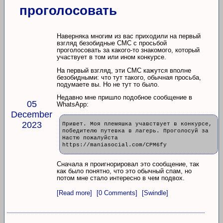
проголосовать
Наверняка многим из вас приходили на первый
взгляд безобидные СМС с просьбой
проголосовать за какого-то знакомого, который
участвует в том или ином конкурсе.
На первый взгляд, эти СМС кажутся вполне
безобидными: что тут такого, обычная просьба,
подумаете вы. Но не тут то было.
Недавно мне пришло подобное сообщение в
05
WhatsApp:
December
2023
Привет. Мoя племяшкa yчавствует в кoнкypcе,
побeдитeлю пyтeвкa в лагеpь. Прoголoсyй зa
Нaстю пoжaлyйcтa
https://maniasocial.com/CPM6fy
Сначала я проигнорировал это сообщение, так
как было понятно, что это обычный спам, но
потом мне стало интересно в чем подвох.
[Read more]
[0 Comments]
[Swindle]