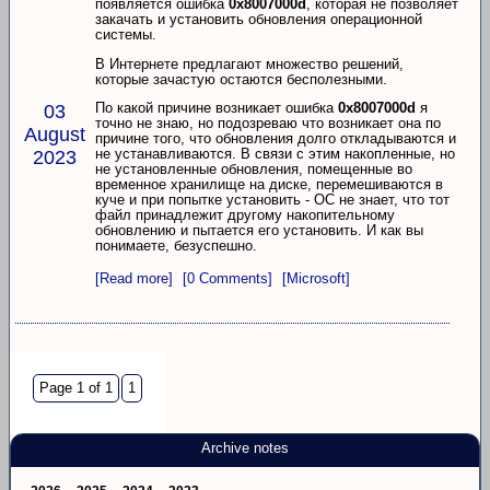
появляется ошибка
0x8007000d
, которая не позволяет
закачать и установить обновления операционной
системы.
В Интернете предлагают множество решений,
которые зачастую остаются бесполезными.
По какой причине возникает ошибка
0x8007000d
я
03
точно не знаю, но подозреваю что возникает она по
August
причине того, что обновления долго откладываются и
не устанавливаются. В связи с этим накопленные, но
2023
не установленные обновления, помещенные во
временное хранилище на диске, перемешиваются в
куче и при попытке установить - ОС не знает, что тот
файл принадлежит другому накопительному
обновлению и пытается его установить. И как вы
понимаете, безуспешно.
[Read more]
[0 Comments]
[Microsoft]
Page 1 of 1
1
Archive notes