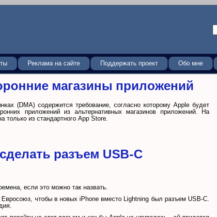
кты
Реклама на сайте
Поддержать проект
Обо мне
оронние магазины приложений
нках (DMA) содержится требование, согласно которому Apple будет
оронних приложений из альтернативных магазинов приложений. На
 только из стандартного App Store.
 сделать разъем USB-C
емена, если это можно так назвать.
ь Евросоюз, чтобы в новых iPhone вместо Lightning был разъем USB-C.
дия.