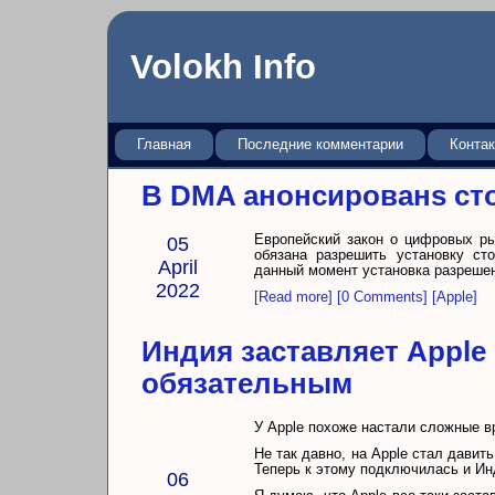
Volokh Info
Главная
Последние комментарии
Конта
В DMA анонсированs ст
Европейский закон о цифровых ры
05
обязана разрешить установку ст
April
данный момент установка разрешена
2022
[Read more]
[0 Comments]
[Apple]
Индия заставляет Apple
обязательным
У Apple похоже настали сложные вр
Не так давно, на Apple стал давит
Теперь к этому подключилась и Ин
06