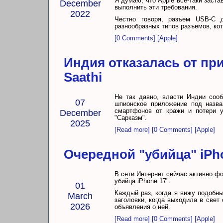
Я думаю, что Apple все-таки заста
December
выполнить эти требования.
2022
Честно говоря, разъем USB-C 
разнообразных типов разъемов, ко
[0 Comments]
[Apple]
Индия отказалась от пр
Saathi
Не так давно, власти Индии соо
07
шпионское приложение под назва
смартфонов от кражи и потери у
December
"Сарказм".
2025
[Read more]
[0 Comments]
[Apple]
Очередной "убийца" iPh
В сети Интернет сейчас активно фо
убийца iPhone 17".
01
Каждый раз, когда я вижу подобн
March
заголовки, когда выходила в свет
2026
объявления о ней.
[Read more]
[0 Comments]
[Apple]