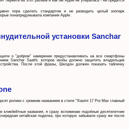
вят перейти на этот разъем и как бы Apple не упиралась - ей придется
давно пора сделать стандартом и не разводить целый зоопарк
торые понапридумывала компания Apple.
инудительной установки Sanchar
бщили о "добром" намерении предустанавливать на все смартфоны
нием Sanchar Saathi, которое якобы должно защитить владельцев
стройства. После этой фразы, Шелдон должен показать табличку
one
рсят ролики с громким названием в стиле "Xiaomi 17 Pro Max главный
ые кликбейтные названия, я сразу вспоминаю подобные десятилетние
 очередная китайская поделка, про которую забывали сразу же после