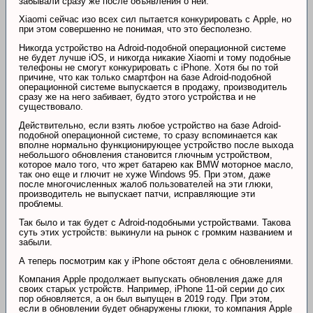
забывали сразу же после объявления о ней.
Xiaomi сейчас изо всех сил пытается конкурировать с Apple, но
при этом совершенно не понимая, что это бесполезно.
Никогда устройство на Adroid-подобной операционной системе
не будет лучше iOS, и никогда никакие Xiaomi и тому подобные
телефоны не смогут конкурировать с iPhone. Хотя бы по той
причине, что как только смартфон на базе Adroid-подобной
операционной системе выпускается в продажу, производитель
сразу же на него забивает, будто этого устройства и не
существовало.
Действительно, если взять любое устройство на базе Adroid-
подобной операционной системе, то сразу вспоминается как
вполне нормально функционирующее устройство после выхода
небольшого обновления становится глючным устройством,
которое мало того, что жрет батарею как BMW моторное масло,
так оно еще и глючит не хуже Windows 95. При этом, даже
после многочисленных жалоб пользователей на эти глюки,
производитель не выпускает патчи, исправляющие эти
проблемы.
Так было и так будет с Adroid-подобными устройствами. Такова
суть этих устройств: выкинули на рынок с громким названием и
забыли.
А теперь посмотрим как у iPhone обстоят дела с обновлениями.
Компания Apple продолжает выпускать обновления даже для
своих старых устройств. Например, iPhone 11-ой серии до сих
пор обновляется, а он был выпущен в 2019 году. При этом,
если в обновлении будет обнаружены глюки, то компания Apple