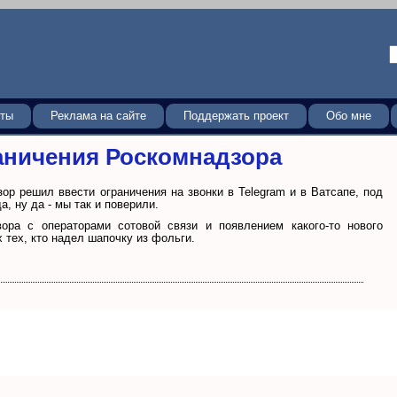
кты
Реклама на сайте
Поддержать проект
Обо мне
раничения Роскомнадзора
зор решил ввести ограничения на звонки в Telegram и в Ватсапе, под
, ну да - мы так и поверили.
ора с операторами сотовой связи и появлением какого-то нового
 тех, кто надел шапочку из фольги.