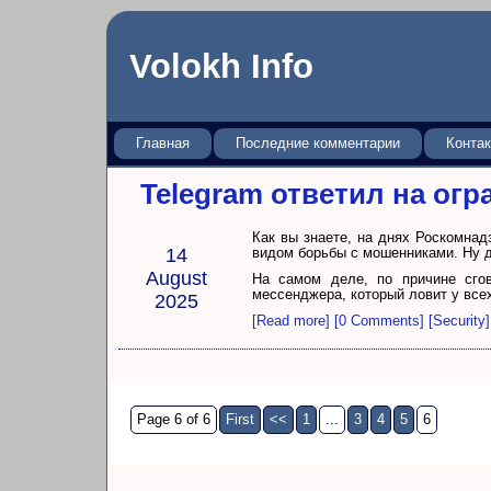
Volokh Info
Главная
Последние комментарии
Конта
Telegram ответил на ог
Как вы знаете, на днях Роскомнад
14
видом борьбы с мошенниками. Ну да
August
На самом деле, по причине сгов
мессенджера, который ловит у всех
2025
[Read more]
[0 Comments]
[Security]
Page 6 of 6
First
<<
1
...
3
4
5
6