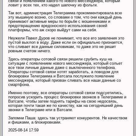
связи и появлением какого-то нового мессенджера, который
ловит у всех тех, кто надел шапочку из фольги.
Так вот, администрация Телеграмма прокомментировала всю
эту мышиную возню, со словами о том, что они каждый день
принимают активные меры по борьбе с мошенниками и
предотвращению вредоносного использования своей
платформы, что аж скоро выйдут сами на себя.
Неужели Павел Дуров не понимает, что все его заявления это
пустой выхлоп в воду. Даже если он официально признается,
что сливает все данные силовикам, то даже это не решит
ровным счетом ничего.
Здесь операторы сотовой связи решили срубить куш на
ситуации с появлением нового мессенджера, который сольет
все твои личные данные даже с выключенного телефона.
Операторы сотовой связи хотят заработать, а поводом для
блокировки Телеграмма и Ватсапа послужило появление
мессенджера, который призван сливать все наши данные со
смартфона.
Именно поэтому, все операторы сотовой связи подсуетились,
попросив ускорить процесс блокировки звонков в Телеграмме и
Ватсапе, чтобы затем поднять тарифы на свою недосвязь,
которая почти такая же по качеству, как на сегодняшний день
звонки в Телеграме или в Ватсапе.
Запомни Паша: здесь так устраняют конкурентов. Не качеством
и фишками, а блокировками.
2025-08-14 17:59