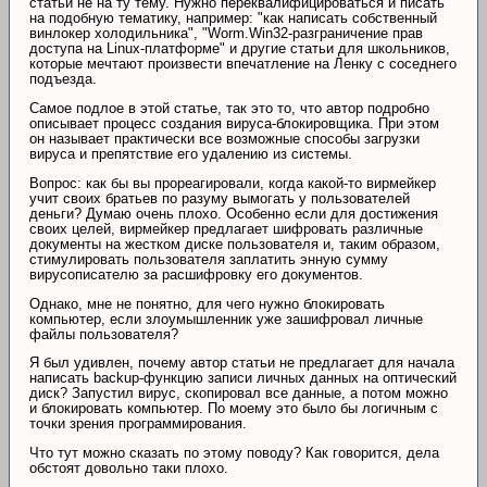
статьи не на ту тему. Нужно переквалифицироваться и писать
на подобную тематику, например: "как написать собственный
винлокер холодильника", "Worm.Win32-разграничение прав
доступа на Linux-платформе" и другие статьи для школьников,
которые мечтают произвести впечатление на Ленку с соседнего
подъезда.
Самое подлое в этой статье, так это то, что автор подробно
описывает процесс создания вируса-блокировщика. При этом
он называет практически все возможные способы загрузки
вируса и препятствие его удалению из системы.
Вопрос: как бы вы прореагировали, когда какой-то вирмейкер
учит своих братьев по разуму вымогать у пользователей
деньги? Думаю очень плохо. Особенно если для достижения
своих целей, вирмейкер предлагает шифровать различные
документы на жестком диске пользователя и, таким образом,
стимулировать пользователя заплатить энную сумму
вирусописателю за расшифровку его документов.
Однако, мне не понятно, для чего нужно блокировать
компьютер, если злоумышленник уже зашифровал личные
файлы пользователя?
Я был удивлен, почему автор статьи не предлагает для начала
написать backup-функцию записи личных данных на оптический
диск? Запустил вирус, скопировал все данные, а потом можно
и блокировать компьютер. По моему это было бы логичным с
точки зрения программирования.
Что тут можно сказать по этому поводу? Как говорится, дела
обстоят довольно таки плохо.