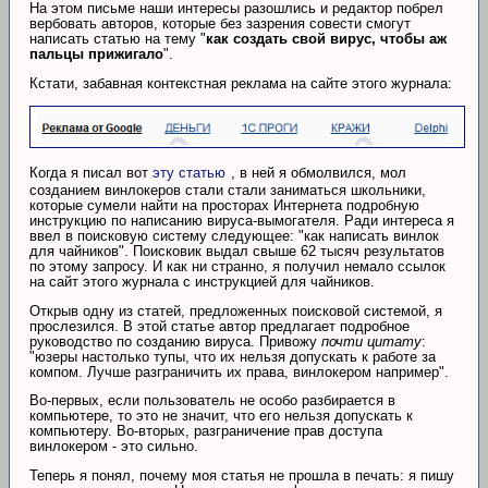
На этом письме наши интересы разошлись и редактор побрел
вербовать авторов, которые без зазрения совести смогут
написать статью на тему "
как создать свой вирус, чтобы аж
пальцы прижигало
".
Кстати, забавная контекстная реклама на сайте этого журнала:
Когда я писал вот
эту статью
, в ней я обмолвился, мол
созданием винлокеров стали стали заниматься школьники,
которые сумели найти на просторах Интернета подробную
инструкцию по написанию вируса-вымогателя. Ради интереса я
ввел в поисковую систему следующее: "как написать винлок
для чайников". Поисковик выдал свыше 62 тысяч результатов
по этому запросу. И как ни странно, я получил немало ссылок
на сайт этого журнала с инструкцией для чайников.
Открыв одну из статей, предложенных поисковой системой, я
прослезился. В этой статье автор предлагает подробное
руководство по созданию вируса. Привожу
почти цитату
:
"юзеры настолько тупы, что их нельзя допускать к работе за
компом. Лучше разграничить их права, винлокером например".
Во-первых, если пользователь не особо разбирается в
компьютере, то это не значит, что его нельзя допускать к
компьютеру. Во-вторых, разграничение прав доступа
винлокером - это сильно.
Теперь я понял, почему моя статья не прошла в печать: я пишу