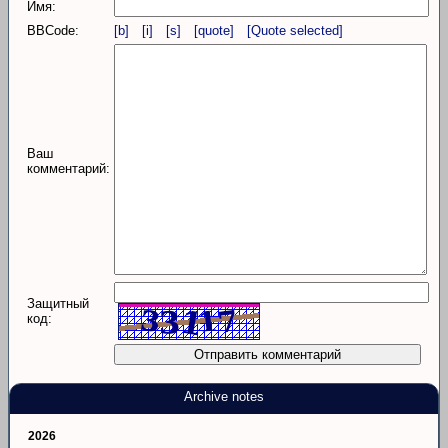
Имя:
BBCode:
[b]
[i]
[s]
[quote]
[Quote selected]
Ваш
комментарий:
Защитный
код:
Archive notes
2026