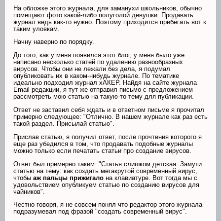
На обложке этого журнала, для заманухи школьников, обычно
помещают фото какой-либо полуголой девушки. Продавать
журнал ведь как-то нужно. Поэтому приходится прибегать вот к
таким уловкам.
Начну наверно по порядку.
До того, как у меня появился этот блог, у меня было уже
написано несколько статей по удалению разнообразных
вирусов. Чтобы они не лежали без дела, я подумал
опубликовать их в каком-нибудь журнале. По тематике
идеально подходил журнал хАКЕР. Найдя на сайте журнала
Email редакции, я тут же отправил письмо с предложением
рассмотреть мою статью на такую-то тему для публикации.
Ответ не заставил себя ждать и в ответном письме я прочитал
примерно следующее: "Отлично. В нашем журнале как раз есть
такой раздел. Присылай статью".
Прислав статью, я получил ответ, после прочтения которого я
еще раз убедился в том, что продавать подобные журналы
можно только если печатать статьи про создание вирусов.
Ответ был примерно таким: "Статья слишком детская. Замути
статью на тему: как создать мегакрутой современный вирус,
чтобы
аж пальцы прижигало
на клавиатуре. Вот тогда мы с
удовольствием опубликуем статью по созданию вирусов для
чайников".
Честно говоря, я не совсем понял что редактор этого журнала
подразумевал под фразой "создать современный вирус".