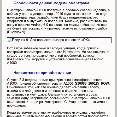
Особенности данной модели смартфона
Смартфон Lenovo A1000 поступил в продажу совсем недавно, а
сейчас у нас на дворе январь 2016 года, а это значит что еще
полтора-два года, разработчики будут поддерживать этот
смартфон и выпускать обновления. Конечно, рассчитывать на
новую версию Android 6.0 не стоит, но мелкие обновления все
же будут выпускаться, к примеру, всякие исправления ошибок
(Рисунок 9).
Вот такое забавное окно я сегодня увидел, когда пришли
настройки параметров мобильного Интернета. Но эта ошибка не
существенная, по сравнению с той проблемой, которая
появилась при загрузке и установке обновлений для Lenovo
A1000.
Неприятности при обновлении
Спустя 2-3 недели, после приобретения смартфона Lenovo
A1000, пришли обновления версии
A1000_S30088_160115_ROW
.
Обновления эти, как это обычно делает компания Lenovo,
вышли без чейнджлога и непонятно было что они там
исправляют и улучшают. Однако я их установил и сразу
заметил одну неприятную особенность: смартфон Lenovo A1000
стал тормозить при разблокировке. Сейчас поясню, что именно
происходит.
Когда вы нажимаете кнопку разблокировки экрана, смартфон
начинает думать около 4-5 секунд и только потом просыпается.