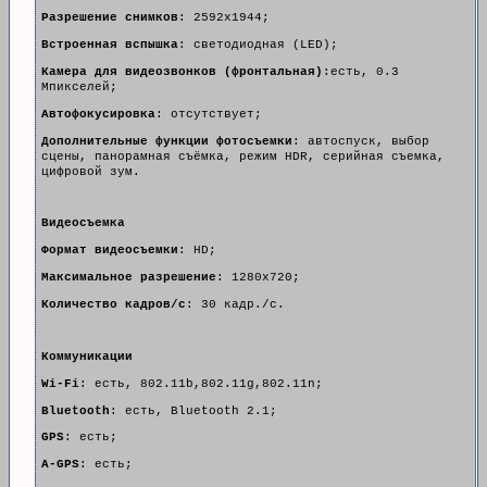
Разрешение снимков
: 2592x1944;
Встроенная вспышка
: светодиодная (LED);
Камера для видеозвонков (фронтальная)
:есть, 0.3
Мпикселей;
Автофокусировка
: отсутствует;
Дополнительные функции фотосъемки
: автоспуск, выбор
сцены, панорамная съёмка, режим HDR, серийная съемка,
цифровой зум.
Видеосъемка
Формат видеосъемки
: HD;
Максимальное разрешение
: 1280x720;
Количество кадров/с
: 30 кадр./с.
Коммуникации
Wi-Fi
: есть, 802.11b,802.11g,802.11n;
Bluetooth
: есть, Bluetooth 2.1;
GPS
: есть;
A-GPS
: есть;