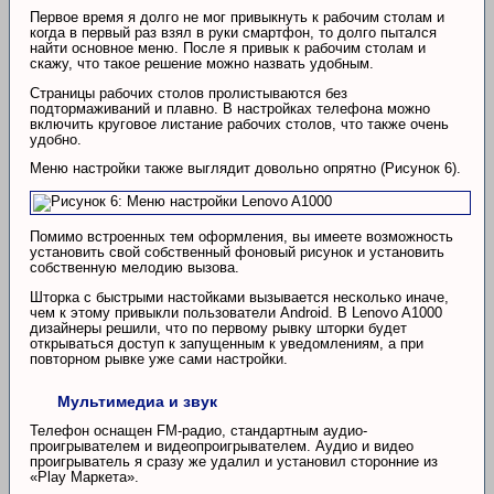
Первое время я долго не мог привыкнуть к рабочим столам и
когда в первый раз взял в руки смартфон, то долго пытался
найти основное меню. После я привык к рабочим столам и
скажу, что такое решение можно назвать удобным.
Страницы рабочих столов пролистываются без
подтормаживаний и плавно. В настройках телефона можно
включить круговое листание рабочих столов, что также очень
удобно.
Меню настройки также выглядит довольно опрятно (Рисунок 6).
Помимо встроенных тем оформления, вы имеете возможность
установить свой собственный фоновый рисунок и установить
собственную мелодию вызова.
Шторка с быстрыми настойками вызывается несколько иначе,
чем к этому привыкли пользователи Android. В Lenovo A1000
дизайнеры решили, что по первому рывку шторки будет
открываться доступ к запущенным к уведомлениям, а при
повторном рывке уже сами настройки.
Мультимедиа и звук
Телефон оснащен FM-радио, стандартным аудио-
проигрывателем и видеопроигрывателем. Аудио и видео
проигрыватель я сразу же удалил и установил сторонние из
«Play Маркета».