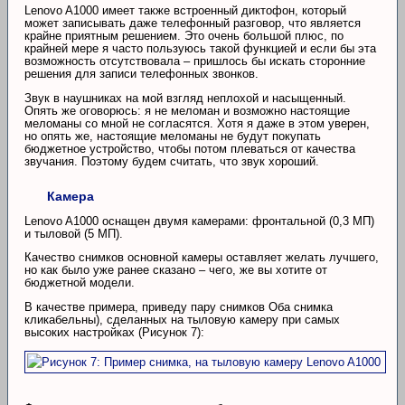
Lenovo A1000 имеет также встроенный диктофон, который
может записывать даже телефонный разговор, что является
крайне приятным решением. Это очень большой плюс, по
крайней мере я часто пользуюсь такой функцией и если бы эта
возможность отсутствовала – пришлось бы искать сторонние
решения для записи телефонных звонков.
Звук в наушниках на мой взгляд неплохой и насыщенный.
Опять же оговорюсь: я не меломан и возможно настоящие
меломаны со мной не согласятся. Хотя я даже в этом уверен,
но опять же, настоящие меломаны не будут покупать
бюджетное устройство, чтобы потом плеваться от качества
звучания. Поэтому будем считать, что звук хороший.
Камера
Lenovo A1000 оснащен двумя камерами: фронтальной (0,3 МП)
и тыловой (5 МП).
Качество снимков основной камеры оставляет желать лучшего,
но как было уже ранее сказано – чего, же вы хотите от
бюджетной модели.
В качестве примера, приведу пару снимков Оба снимка
кликабельны), сделанных на тыловую камеру при самых
высоких настройках (Рисунок 7):