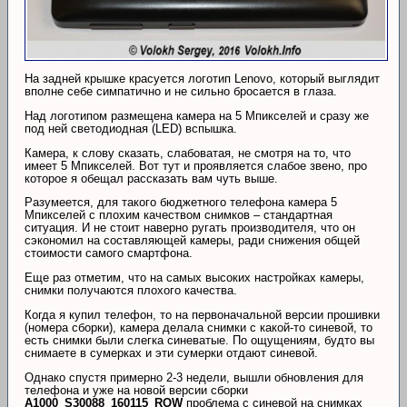
На задней крышке красуется логотип Lenovo, который выглядит
вполне себе симпатично и не сильно бросается в глаза.
Над логотипом размещена камера на 5 Мпикселей и сразу же
под ней светодиодная (LED) вспышка.
Камера, к слову сказать, слабоватая, не смотря на то, что
имеет 5 Мпикселей. Вот тут и проявляется слабое звено, про
которое я обещал рассказать вам чуть выше.
Разумеется, для такого бюджетного телефона камера 5
Мпикселей с плохим качеством снимков – стандартная
ситуация. И не стоит наверно ругать производителя, что он
сэкономил на составляющей камеры, ради снижения общей
стоимости самого смартфона.
Еще раз отметим, что на самых высоких настройках камеры,
снимки получаются плохого качества.
Когда я купил телефон, то на первоначальной версии прошивки
(номера сборки), камера делала снимки с какой-то синевой, то
есть снимки были слегка синеватые. По ощущениям, будто вы
снимаете в сумерках и эти сумерки отдают синевой.
Однако спустя примерно 2-3 недели, вышли обновления для
телефона и уже на новой версии сборки
A1000_S30088_160115_ROW
проблема с синевой на снимках