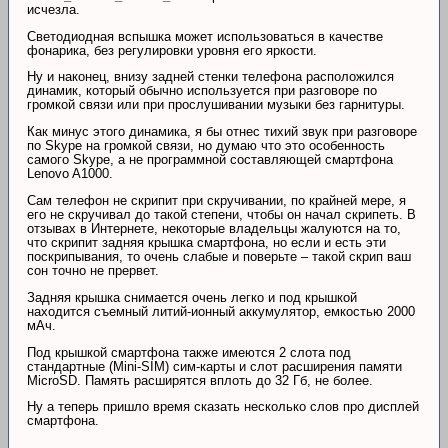
исчезла.
Светодиодная вспышка может использоваться в качестве
фонарика, без регулировки уровня его яркости.
Ну и наконец, внизу задней стенки телефона расположился
динамик, который обычно используется при разговоре по
громкой связи или при прослушивании музыки без гарнитуры.
Как минус этого динамика, я бы отнес тихий звук при разговоре
по Skype на громкой связи, но думаю что это особенность
самого Skype, а не программной составляющей смартфона
Lenovo A1000.
Сам телефон не скрипит при скручивании, по крайней мере, я
его не скручивал до такой степени, чтобы он начал скрипеть. В
отзывах в Интернете, некоторые владельцы жалуются на то,
что скрипит задняя крышка смартфона, но если и есть эти
поскрипывания, то очень слабые и поверьте – такой скрип ваш
сон точно не прервет.
Задняя крышка снимается очень легко и под крышкой
находится съемный литий-ионный аккумулятор, емкостью 2000
мАч.
Под крышкой смартфона также имеются 2 слота под
стандартные (Mini-SIM) сим-карты и слот расширения памяти
MicroSD. Память расширятся вплоть до 32 Гб, не более.
Ну а теперь пришло время сказать несколько слов про дисплей
смартфона.