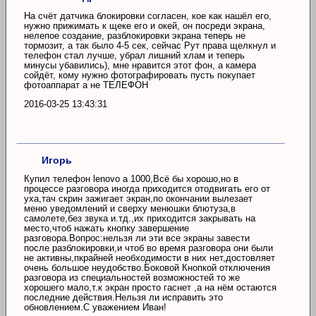
На счёт датчика блокировки согласен, кое как нашёл его,
нужно прижимать к щеке его и окей, он посреди экрана,
нелепое создание, разблокировки экрана теперь не
тормозит, а так было 4-5 сек, сейчас Рут права щелкнул и
телефон стал лучше, убрал лишний хлам и теперь
минусы убавились), мне нравится этот фон, а камера
сойдёт, кому нужно фотографировать пусть покупает
фотоаппарат а не ТЕЛЕФОН
2016-03-25 13:43:31
Игорь
Купил телефон lenovo a 1000,Всё бы хорошо,но в
процессе разговора иногда приходится отодвигать его от
уха,тач скрин зажигает экран,по окончании вылезает
меню уведомлений и сверху менюшки блютуза,в
самолете,без звука и.тд.,их приходится закрывать на
место,чтоб нажать кнопку завершение
разговора.Вопрос:нельзя ли эти все экраны завести
после разблокировки,и чтоб во время разговора они были
не активны,пкрайней необходимости в них нет,достовляет
очень большое неудобство.Боковой Кнопкой отключения
разговора из специальностей возможностей то же
хорошего мало,т.к экран просто гаснет ,а на нём остаются
последние действия.Нельзя ли исправить это
обновлением.С уважением Иван!