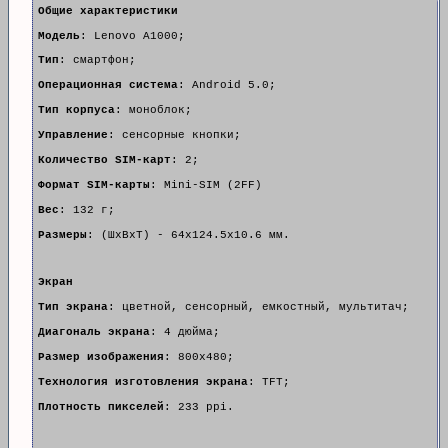
Общие характеристики
Модель
: Lenovo A1000;
Тип
: смартфон;
Операционная система
: Android 5.0;
Тип корпуса
: моноблок;
Управление
: сенсорные кнопки;
Количество SIM-карт
: 2;
Формат SIM-карты
: Mini-SIM (2FF)
Вес
: 132 г;
Размеры
: (ШxВxТ) - 64x124.5x10.6 мм.
Экран
Тип экрана
: цветной, сенсорный, емкостный, мультитач;
Диагональ экрана
: 4 дюйма;
Размер изображения
: 800x480;
Технология изготовления экрана
: TFT;
Плотность пикселей
: 233 ppi.