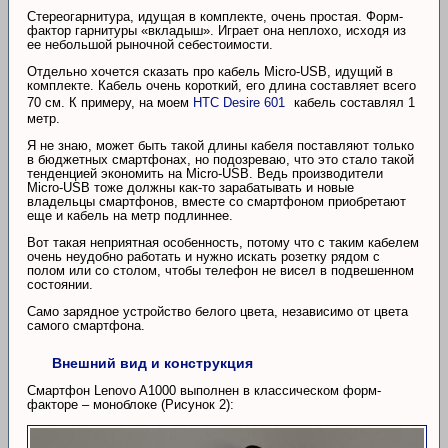
Стереогарнитура, идущая в комплекте, очень простая. Форм-
фактор гарнитуры «вкладыш». Играет она неплохо, исходя из
ее небольшой рыночной себестоимости.
Отдельно хочется сказать про кабель Micro-USB, идущий в
комплекте. Кабель очень короткий, его длина составляет всего
70 см. К примеру, на моем
HTC Desire 601
кабель составлял 1
метр.
Я не знаю, может быть такой длины кабеля поставляют только
в бюджетных смартфонах, но подозреваю, что это стало такой
тенденцией экономить на Micro-USB. Ведь производители
Micro-USB тоже должны как-то зарабатывать и новые
владельцы смартфонов, вместе со смартфоном приобретают
еще и кабель на метр подлиннее.
Вот такая неприятная особенность, потому что с таким кабелем
очень неудобно работать и нужно искать розетку рядом с
полом или со столом, чтобы телефон не висел в подвешенном
состоянии.
Само зарядное устройство белого цвета, независимо от цвета
самого смартфона.
Внешний вид и конструкция
Смартфон Lenovo A1000 выполнен в классическом форм-
факторе – моноблоке (Рисунок 2):