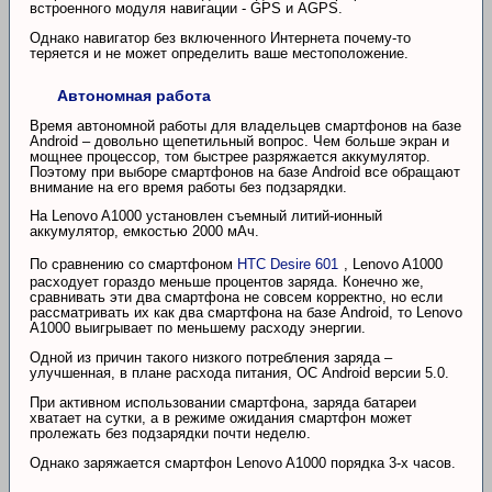
встроенного модуля навигации - GPS и AGPS.
Однако навигатор без включенного Интернета почему-то
теряется и не может определить ваше местоположение.
Автономная работа
Время автономной работы для владельцев смартфонов на базе
Android – довольно щепетильный вопрос. Чем больше экран и
мощнее процессор, том быстрее разряжается аккумулятор.
Поэтому при выборе смартфонов на базе Android все обращают
внимание на его время работы без подзарядки.
На Lenovo A1000 установлен съемный литий-ионный
аккумулятор, емкостью 2000 мАч.
По сравнению со смартфоном
HTC Desire 601
, Lenovo A1000
расходует гораздо меньше процентов заряда. Конечно же,
сравнивать эти два смартфона не совсем корректно, но если
рассматривать их как два смартфона на базе Android, то Lenovo
A1000 выигрывает по меньшему расходу энергии.
Одной из причин такого низкого потребления заряда –
улучшенная, в плане расхода питания, ОС Android версии 5.0.
При активном использовании смартфона, заряда батареи
хватает на сутки, а в режиме ожидания смартфон может
пролежать без подзарядки почти неделю.
Однако заряжается смартфон Lenovo A1000 порядка 3-х часов.