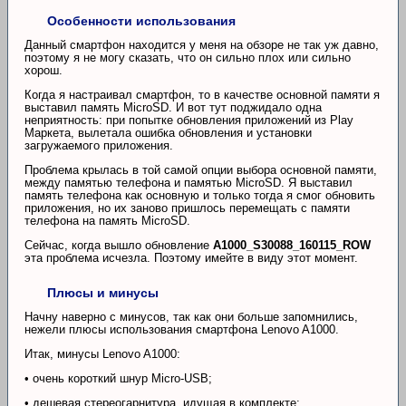
Особенности использования
Данный смартфон находится у меня на обзоре не так уж давно,
поэтому я не могу сказать, что он сильно плох или сильно
хорош.
Когда я настраивал смартфон, то в качестве основной памяти я
выставил память MicroSD. И вот тут поджидало одна
неприятность: при попытке обновления приложений из Play
Маркета, вылетала ошибка обновления и установки
загружаемого приложения.
Проблема крылась в той самой опции выбора основной памяти,
между памятью телефона и памятью MicroSD. Я выставил
память телефона как основную и только тогда я смог обновить
приложения, но их заново пришлось перемещать с памяти
телефона на память MicroSD.
Сейчас, когда вышло обновление
A1000_S30088_160115_ROW
эта проблема исчезла. Поэтому имейте в виду этот момент.
Плюсы и минусы
Начну наверно с минусов, так как они больше запомнились,
нежели плюсы использования смартфона Lenovo A1000.
Итак, минусы Lenovo A1000:
• очень короткий шнур Micro-USB;
• дешевая стереогарнитура, идущая в комплекте;