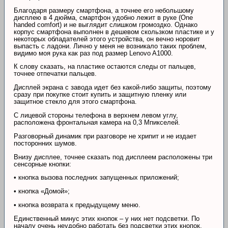
Благодаря размеру смартфона, а точнее его небольшому
дисплею в 4 дюйма, смартфон удобно лежит в руке (One
handed comfort) и не выглядит слишком громоздко. Однако
корпус смартфона выполнен в дешевом скользком пластике и у
некоторых обладателей этого устройства, он вечно норовит
выпасть с ладони. Лично у меня не возникало таких проблем,
видимо моя рука как раз под размер Lenovo A1000.
К слову сказать, на пластике остаются следы от пальцев,
точнее отпечатки пальцев.
Дисплей экрана с завода идет без какой-либо защиты, поэтому
сразу при покупке стоит купить и защитную пленку или
защитное стекло для этого смартфона.
С лицевой стороны телефона в верхнем левом углу,
расположена фронтальная камера на 0,3 Мпикселей.
Разговорный динамик при разговоре не хрипит и не издает
посторонних шумов.
Внизу дисплее, точнее сказать под дисплеем расположены три
сенсорные кнопки:
• кнопка вызова последних запущенных приложений;
• кнопка «Домой»;
• кнопка возврата к предыдущему меню.
Единственный минус этих кнопок – у них нет подсветки. По
началу очень неудобно работать без подсветки этих кнопок,