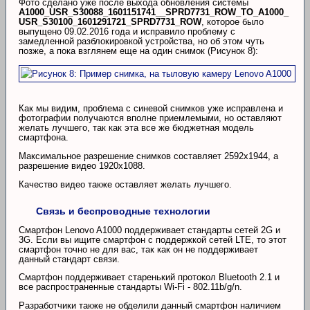
Фото сделано уже после выхода обновления системы
A1000_USR_S30088_1601151741__SPRD7731_ROW_TO_A1000_
USR_S30100_1601291721_SPRD7731_ROW
, которое было
выпущено 09.02.2016 года и исправило проблему с
замедленной разблокировкой устройства, но об этом чуть
позже, а пока взглянем еще на один снимок (Рисунок 8):
Как мы видим, проблема с синевой снимков уже исправлена и
фотографии получаются вполне приемлемыми, но оставляют
желать лучшего, так как эта все же бюджетная модель
смартфона.
Максимальное разрешение снимков составляет 2592x1944, а
разрешение видео 1920x1088.
Качество видео также оставляет желать лучшего.
Связь и беспроводные технологии
Смартфон Lenovo A1000 поддерживает стандарты сетей 2G и
3G. Если вы ищите смартфон с поддержкой сетей LTE, то этот
смартфон точно не для вас, так как он не поддерживает
данный стандарт связи.
Смартфон поддерживает старенький протокол Bluetooth 2.1 и
все распространенные стандарты Wi-Fi - 802.11b/g/n.
Разработчики также не обделили данный смартфон наличием