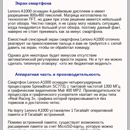
Экран смартфона
Lenovo A1000 оснащен 4-дюймовым дисплеем и имеет
разрешение 800х480 пикселей. Матрица изготовлена по
технологии TFT, но даже при этом решении имеется небольшой
угол обзора. Честно говоря, я не сразу могу назвать ситуацию,
когда понадобится большой угол обзора, поэтому данный факт,
наверно не стоит принимать как за минус смартфона.
Емкостный сенсорный экран смартфона Lenovo A1000 отлично
реагирует на прикосновение пальца и вам не требуется с силой
давить на экран, чтобы он обработал команду.
Однако для некоторых будет минусом отсутствие
автоматической регулировки яркости экрана. Но и тут же можно
сделать типичную оговорку: «это же бюджетная модель!».
Аппаратная часть и производительность
Смартфон Lenovo A1000 оснащен четырехъядерным
процессором Spreadtrum SC7731 с тактовой частотой 1300 МГц
и графическим видеочипом Mali 400 MP2. Производительности
процессора и графического ускорителя хватает на игры типа
«Real Racing 3», графика которой прорисовывается без
тормозов и достаточно четко.
На борту Lenovo A1000 установлен 1 Гигабайт оперативной
памяти и 8 Гигабайт встроенной.
Помимо встроенной памяти, существует возможность
расширения памяти за счет MicroSD-карты, которую можно