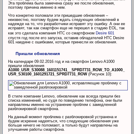
Эта проблема была замечена сразу же после обновления,
поэтому причина именно в нем.
Что конкретно поломали эти пришедшие обновления –
неизвестно, поэтому будем ждать следующих обновлений в
надежде на то, что разработчики исправят эту ошибку. А они ее
исправят, так как смартфон еще не перешел в стадию EOL, так
как это сделала компания HTC со смартфоном
Desire 601
спустя год после его запуска, оставив обладателей HTC Desire
601 наедине с ошибками, которые принесли их обновления.
Пришли обновления
На календаре 09.02.2016 год и на смартфон Lenovo A1000
пришли обновления
A1000_USR_S30088_1601151741__SPRD7731_ROW_TO_A1000_
USR_S30100_1601291721_SPRD7731_ROW
(Рисунок 10):
В стиле компании Lenovo, обновление как всегда пришли без
списка изменений, но судя по поведению телефона, они были
направлены именно на устранение проблем с замедленной
разблокировкой смартфона.
На данный момент проблема с разблокировкой устранена и
будем искренне надеяться, что следующие обновления уже
больше ничего не поломают, а только будут направлены на
улучшение работы смартфона.