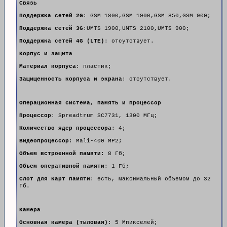
Связь
Поддержка сетей 2G
: GSM 1800,GSM 1900,GSM 850,GSM 900;
Поддержка сетей 3G
:UMTS 1900,UMTS 2100,UMTS 900;
Поддержка сетей 4G (LTE)
: отсутствует.
Корпус и защита
Материал корпуса
: пластик;
Защищенность корпуса и экрана
: отсутствует.
Операционная система, память и процессор
Процессор
: Spreadtrum SC7731, 1300 МГц;
Количество ядер процессора
: 4;
Видеопроцессор
: Mali-400 MP2;
Объем встроенной памяти
: 8 Гб;
Объем оперативной памяти
: 1 Гб;
Слот для карт памяти
: есть, максимальный объемом до 32
Гб.
Камера
Основная камера (тыловая)
: 5 Мпикселей;