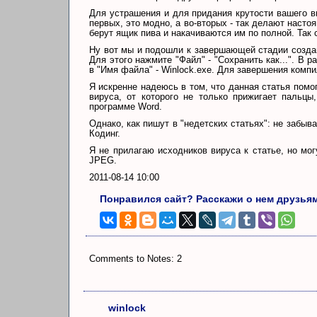
Для устрашения и для придания крутости вашего ви
первых, это модно, а во-вторых - так делают наст
берут ящик пива и накачиваются им по полной. Так 
Ну вот мы и подошли к завершающей стадии создан
Для этого нажмите "Файл" - "Сохранить как...". В 
в "Имя файла" - Winlock.exe. Для завершения комп
Я искренне надеюсь в том, что данная статья помо
вируса, от которого не только прижигает пальц
программе Word.
Однако, как пишут в "недетских статьях": не забыва
Кодинг.
Я не прилагаю исходников вируса к статье, но мо
JPEG.
2011-08-14 10:00
Понравился сайт? Расскажи о нем друзья
Comments to Notes: 2
winlock