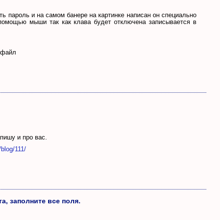
сть пароль и на самом банере на картинке написан он специально
с помощью мыши так как клава будет отключена записывается в
о файл
пишу и про вас.
/blog/111/
а, заполните все поля.