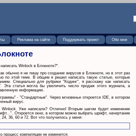
кты
Реклама на сайте
Поддержать проект
Обо мне
Блокноте
написать Winlock в Блокноте?".
как обычно я не пишу про создание вирусов в Блокноте, но в этот раз
ью по этой теме. В общем я решил написать такую статью, которые
нием. Специально для рубрики "Кодинг", я расскажу как написать
". Эта статья могла бы увеличить число продаж этого журнала, а
тавленную информацию.
ограммы" - "Стандартные". Через мгновенье откроется IDE, в котором
енный вирус.
о Winlock. Уже написали? Отлично! Вторым шагом будет изменение
ифт...". Откроется окно, в котором можно выбрать шрифт, начертание
24, 36, 60 и 72. Вот что получилось у меня:
го процесс компиляции не изменится.