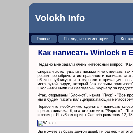
Volokh Info
Главная
Последние комментарии
Конта
Как написать Winlock в 
Недавно мне задали очень интересный вопрос: "Как 
Сперва я хотел удалить письмо и не отвечать, так 
решил пренебречь этим правилом и написать стат
обычно публикуются в журнале с кричащим назва
мегакрутой вирус, который "аж пальцы прижигает
школьники были бы благодарны журналу за предос
Итак, открываем "Блокнот", нажав "Пуск" - "Все пр
мы и будем писать пальцеприжигающий мегасоврем
Первое что необхомимо сделать - написать слов
шрифта винлока. Для этого нажмите "Формат" - "Шр
и размер. Я выбрал шрифт Cambria размером 12, 18, 
Вы можете выбрать другой шрифт и размер - от это