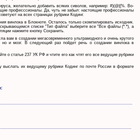
руса, желательно добавить всяких сиволов, например: #)(@|{%. Во-
оящие професссионалы. Да, чуть не забыл: настоящие профессионалы
советуют на всех страницах рубрики Кодинг.
ия винлока в Блокноте. Осталось только скомпилировать исходник.
раскрывающемся списке "Тип файла" выберите все "Все файлы (*.*), а
иляции нажмите кнопку Сохранить.
гла вам в создании мегасовременного ультрамодного и очень крутого
ы, но и мозг. В следующий раз пойдет речь о создании винлока в
йте о статье 237 УК РФ и чтите его как чтят его все ведущие рубрики
гу выслать их ведущему рубрики Кодинг по почте России в формате
м: