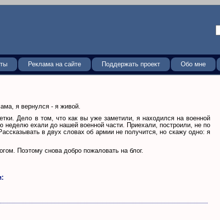
кты
Реклама на сайте
Поддержать проект
Обо мне
ама, я вернулся - я живой.
етки. Дело в том, что как вы уже заметили, я находился на военной
ю неделю ехали до нашей военной части. Приехали, построили, не по
Рассказывать в двух словах об армии не получится, но скажу одно: я
огом. Поэтому снова добро пожаловать на блог.
м: