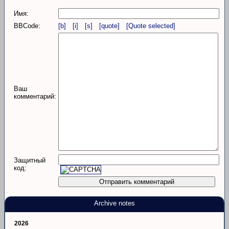
Имя:
BBCode:
[b]
[i]
[s]
[quote]
[Quote selected]
Ваш
комментарий:
Защитный
код:
Archive notes
2026