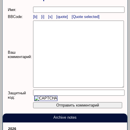
Имя:
BBCode:
[b]
[i]
[s]
[quote]
[Quote selected]
Ваш
комментарий:
Защитный
код:
Archive notes
2026