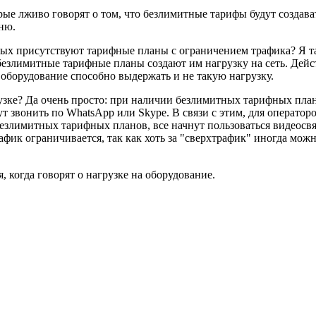
ые лживо говорят о том, что безлимитные тарифы будут создават
ню.
рых присутствуют тарифные планы с ограничением трафика? Я так
езлимитные тарифные планы создают им нагрузку на сеть. Действ
е оборудование способно выдержать и не такую нагрузку.
рузке? Да очень просто: при наличии безлимитных тарифных план
т звонить по WhatsApp или Skype. В связи с этим, для операторо
злимитных тарифных планов, все начнут пользоваться видеосвя
афик ограничивается, так как хоть за "сверхтрафик" иногда мож
 когда говорят о нагрузке на оборудование.