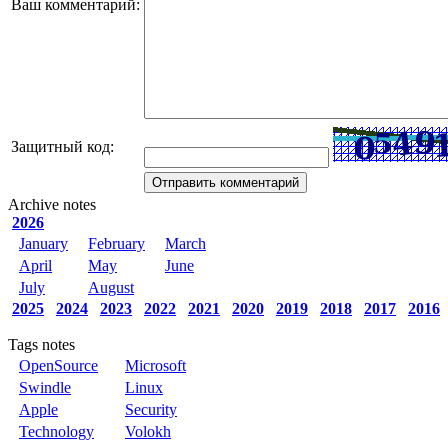
Ваш комментарий:
Защитный код:
Archive notes
2026
January
February
March
April
May
June
July
August
2025
2024
2023
2022
2021
2020
2019
2018
2017
2016
Tags notes
OpenSource
Microsoft
Swindle
Linux
Apple
Security
Technology
Volokh