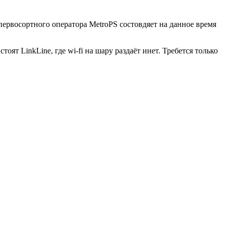
первосортного оператора MetroPS состовдяет на данное время
ят LinkLine, где wi-fi на шару раздаёт инет. Требется только