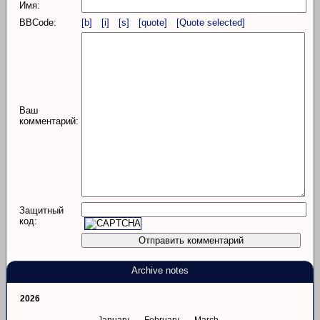
Имя:
BBCode:
[b]
[i]
[s]
[quote]
[Quote selected]
Ваш
комментарий:
Защитный
код:
Archive notes
2026