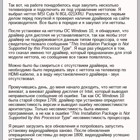
Так вот, на работе понадобилось еще закупить несколько
телевизоров и подключить их под управление неттопом. Я
выбрал неттоп MSI Cubi N 8GL-021XRU. Разумеется, первым
делом перед покупкой я проверил наличие драйверов на сайте
производителя. Все было в порядке и я закупил эти неттопы.
После установки на неттопы ОС Windows 10, я обнаружил, что
драйвер для дисплея не устанавливается, так как якобы этот
драйвер не поддерживается данным типом процессора, о чем
свидетельствовало сообщение "
This Installation Package is Not
Supported by this Processor Type
". Я еще раз убедился в том,
что скачал именно тот драйвер, который предназначен для этой
модели неттопа, но сообщение все также появлялось.
Можно было бы смириться с отсутствием драйвера, но
необходимо было передавать звук с неттопа на телевизор по
HDMI-кабелю, а в виду неустановленного драйвера - звук
отсутствовал.
Промучившись день, до меня начало доходить, что неттоп не
виноват, а виноват драйвер дисплея от Intel, который выводил
неправильное сообщение об ошибке. Так как ОС Windows 10
была старой сборки 1709, драйвер при установке определял
несовместимость версии и выводил ошибку несовместимости
архитектуры. Только несовместимость была именно
программная, а не как в ошибке "
This Installation Package is Not
Supported by this Processor Type
" несовместимость процессора.
Я решил загрузить все обновления и попробовать запустить
установку видеодрайвера заново. После обновления
операционной системы до версии 1809, видеодрайвер успешно
установился.