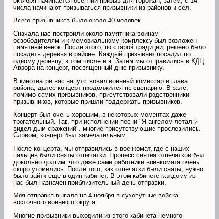
октября начинается осенний призыв для горожан, затем, с 14
числа начинают призываться призывники из районов и сел.
Всего призывников было около 40 человек.
Сначала нас построили около памятника воинам-
освободителям и к мемориальному комплексу был возложен
памятный венок. После этого, по старой традиции, решено было
посадить деревья в районе. Каждый призывник посадил по
одному деревцу, в том числе и я. Затем мы отправились в КДЦ
Аврора на концерт, посвященный дню призывнику.
В кинотеатре нас напутствовал военный комиссар и глава
района, далее концерт продолжился по сценарию. В зале,
помимо самих призывников, присутствовали родственники
призывников, которые пришли поддержать призывников.
Концерт был очень хорошим, в некоторых моментах даже
трогательный. Так, при исполнении песни "Я ангелом летал и
видел дым сражений", многие присутствующие прослезились.
Словом, концерт был замечательным.
После концерта, мы отправились в военкомат, где с наших
пальцев были сняты отпечатки. Процесс снятия отпечатков был
довольно долгим, что даже сами работники военкомата очень
скоро утомились. После того, как отпечатки были сняты, нужно
было зайти еще в один кабинет. В этом кабинете каждому из
нас был назначен приблизительный день отправки.
Моя отправка выпала на 4 ноября в сухопутные войска
восточного военного округа.
Многие призывники выходили из этого кабинета немного