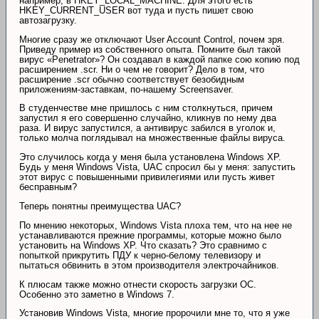
например, в HKEY_LOCAL_MACHINE. Для этого есть
HKEY_CURRENT_USER вот туда и пусть пишет свою
автозагрузку.
Многие сразу же отключают User Account Control, почем зря.
Приведу пример из собственного опыта. Помните был такой
вирус «Penetrator»? Он создавал в каждой папке сою копию под
расширением .scr. Ни о чем не говорит? Дело в том, что
расширение .scr обычно соответствует безобидным
приложениям-заставкам, по-нашему Screensaver.
В студенчестве мне пришлось с ним столкнуться, причем
запустил я его совершенно случайно, кликнув по нему два
раза. И вирус запустился, а антивирус забился в уголок и,
только молча поглядывал на множественные файлы вируса.
Это случилось когда у меня была установлена Windows XP.
Будь у меня Windows Vista, UAC спросил бы у меня: запустить
этот вирус с повышенными привилегиями или пусть живет
бесправным?
Теперь понятны преимущества UAC?
По мнению некоторых, Windows Vista плоха тем, что на нее не
устанавливаются прежние программы, которые можно было
установить на Windows XP. Что сказать? Это сравнимо с
попыткой прикрутить ПДУ к черно-белому телевизору и
пытаться обвинить в этом производителя электрочайников.
К плюсам также можно отнести скорость загрузки ОС.
Особенно это заметно в Windows 7.
Установив Windows Vista, многие пророчили мне то, что я уже