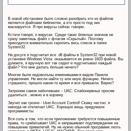
В новой обстановке было сложно разобрать кто из файлов
является файлами библиотек, а кто просто под них
маскируется. Я про вирусы сейчас говорю.
Кстати говоря, о вирусах. Среди таких блеклых значков не
сразу заметишь файл с флагом «Скрытый». Поэтому
приходится внимательно скролить весь список в папке
System32.
На досуге я подсчитал все .dll файлы в System32 при новой
установке Windows Vista: оказывается их ровно 1603 файла. Вы
думаете, я вручную вот так сидел и подсчитывал каждый
файл? Что мне делать больше нечего?
Многие были недовольны изменившимся видом Панели
управления. Не могли найти ту или иную функцию. Ничего
страшного, прошло какое-то время и все привыкли. Верно?
Затронем самое наболевшее – UAC. Слабонервных просим
удалиться…можно и в корзину.
Звучит как грозно - User Account Control! Скажу честно: я
никогда не отключал UAC. Хорошую вещь придумали
программисты.
Вся соль в том, что если приложению требуются повышенные
права, то срабатывает UAC и запрашивает подтверждение на
повышение привилегий. Ну не нужно обычной программе лезть