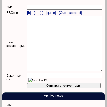
Имя:
BBCode:
[b]
[i]
[s]
[quote]
[Quote selected]
Ваш
комментарий:
Защитный
код:
Archive notes
2026