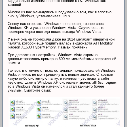
кардинально изменил свое отношение к ОС Windows как
таковой.
Многие из вас улыбнулись и подумали о том, как я злостно
сношу Windows, устанавливая Linux.
Спешу вас огорчить. Windows я не сносил, точнее снес
Windows XP и установил Windows Vista. Случилось это
примерно через полгода после выхода Windows Vista.
У меня она не тормозила даже на 1024 мегабайт оперативной
памяти, которой еще подпитывалась видеокарта ATI Mobility
Radeon X1600 HyperMemory. Размах понятен?
При дефолтных настройках, Windows Vista скромно
довольствовалась примерно 600-ми мегабайтами оперативной
памяти.
Так вот, в отличие от всех остальных пользователей Windows
Vista, я никак не мог привыкнуть к новым значкам. Открывая
какую либо системную папку, я начинал чувствовать себя
неуютно. Если в Windows XP системный значок .dll был одним,
то в Windows Vista он изменился и стал каким-то более
унылым. Смотрите сами: