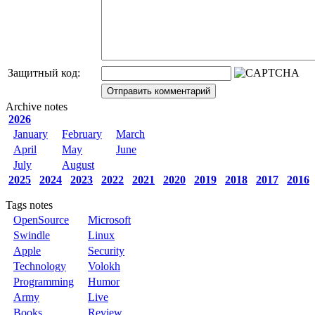
Защитный код:
Archive notes
2026
January
February
March
April
May
June
July
August
2025
2024
2023
2022
2021
2020
2019
2018
2017
2016
Tags notes
OpenSource
Microsoft
Swindle
Linux
Apple
Security
Technology
Volokh
Programming
Humor
Army
Live
Books
Review