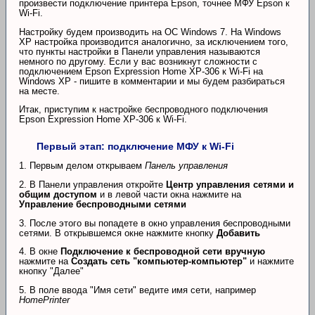
произвести подключение принтера Epson, точнее МФУ Epson к
Wi-Fi.
Настройку будем производить на ОС Windows 7. На Windows
XP настройка производится аналогично, за исключением того,
что пункты настройки в Панели управления называются
немного по другому. Если у вас возникнут сложности с
подключением Epson Expression Home XP-306 к Wi-Fi на
Windows XP - пишите в комментарии и мы будем разбираться
на месте.
Итак, приступим к настройке беспроводного подключения
Epson Expression Home XP-306 к Wi-Fi.
Первый этап: подключение МФУ к Wi-Fi
1. Первым делом открываем
Панель управления
2. В Панели управления откройте
Центр управления сетями и
общим доступом
и в левой части окна нажмите на
Управление беспроводными сетями
3. После этого вы попадете в окно управления беспроводными
сетями. В открывшемся окне нажмите кнопку
Добавить
4. В окне
Подключение к беспроводной сети вручную
нажмите на
Создать сеть "компьютер-компьютер"
и нажмите
кнопку "Далее"
5. В поле ввода "Имя сети" ведите имя сети, например
HomePrinter