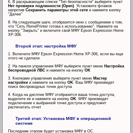
6. В раскрывающем списке "Тип безопасности" выберите пункт
Нет проверки подлинности (Open)
. Установите флажок
напротив
Сохранить параметры этой сети
и нажмите кнопку
"Далее"
8. На следующем шаге, отобразится окно с сообщением о том,
что "Сеть HomePrinter готова к использованию". Нажмите на
кнопку "Закрыть" и включите свой МФУ Epson Expression Home
XP-306.
Второй этап: настройка МФУ
1. Включите МФУ Epson Expression Home XP-306, если вы еще
этого не сделали.
2. На панели управления МФУ выберите пункт меню
Настройка
беспроводной ЛВС
и нажмите на кнопку
OK
3. Кнопками управления выберите пункт меню
Мастер
настройки
и нажмите на кнопку
OK
. Ваш МФУ произведет
поиск беспроводных точек доступа
4. Когда на дисплее МФУ отобразится ваша точка доступа,
выделите ее и нажмите на кнопку
OK
. МФУ произведет
подключение к выбранной точке доступа и предложит
распечатать отчет
Третий этап: Установка МФУ в операционной
системе
Последним этапом будет установка МФУ в ОС.