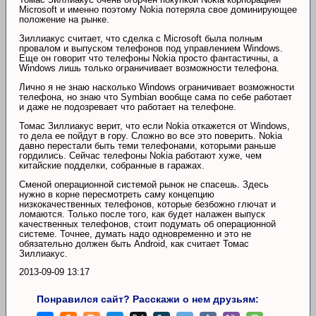
Microsoft и именно поэтому Nokia потеряла свое доминирующее
положение на рынке.
Зиллиакус считает, что сделка с Microsoft была полным
провалом и выпуском телефонов под управлением Windows.
Еще он говорит что телефоны Nokia просто фантастичны, а
Windows лишь только ограничивает возможности телефона.
Лично я не знаю насколько Windows ограничивает возможности
телефона, но знаю что Symbian вообще сама по себе работает
и даже не подозревает что работает на телефоне.
Томас Зиллиакус верит, что если Nokia откажется от Windows,
то дела ее пойдут в гору. Сложно во все это поверить. Nokia
давно перестали быть теми телефонами, которыми раньше
гордились. Сейчас телефоны Nokia работают хуже, чем
китайские подделки, собранные в гаражах.
Сменой операционной системой рынок не спасешь. Здесь
нужно в корне пересмотреть саму концепцию
низкокачественных телефонов, которые безбожно глючат и
ломаются. Только после того, как будет налажен выпуск
качественных телефонов, стоит подумать об операционной
системе. Точнее, думать надо одновременно и это не
обязательно должен быть Android, как считает Томас
Зиллиакус.
2013-09-09 13:17
Понравился сайт? Расскажи о нем друзьям: