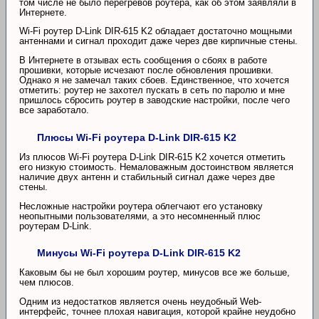
том числе не было перегревов роутера, как об этом заявляли в
Интернете.
Wi-Fi роутер D-Link DIR-615 K2 обладает достаточно мощными
антеннами и сигнал проходит даже через две кирпичные стены.
В Интернете в отзывах есть сообщения о сбоях в работе
прошивки, которые исчезают после обновления прошивки.
Однако я не замечал таких сбоев. Единственное, что хочется
отметить: роутер не захотел пускать в сеть по паролю и мне
пришлось сбросить роутер в заводские настройки, после чего
все заработало.
Плюсы Wi-Fi роутера D-Link DIR-615 K2
Из плюсов Wi-Fi роутера D-Link DIR-615 K2 хочется отметить
его низкую стоимость. Немаловажным достоинством является
наличие двух антенн и стабильный сигнал даже через две
стены.
Несложные настройки роутера облегчают его установку
неопытными пользователями, а это несомненный плюс
роутерам D-Link.
Минусы Wi-Fi роутера D-Link DIR-615 K2
Каковым бы не был хорошим роутер, минусов все же больше,
чем плюсов.
Одним из недостатков является очень неудобный Web-
интерфейс, точнее плохая навигация, которой крайне неудобно