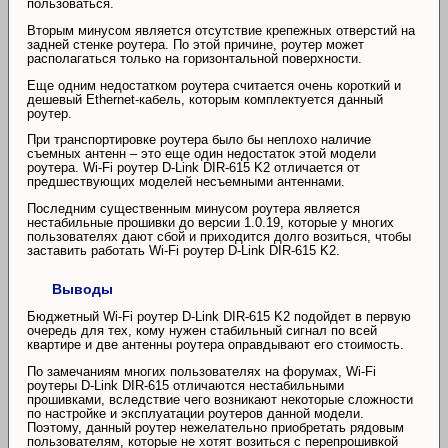
пользоваться.
Вторым минусом является отсутствие крепежных отверстий на
задней стенке роутера. По этой причине, роутер может
располагаться только на горизонтальной поверхности.
Еще одним недостатком роутера считается очень короткий и
дешевый Ethernet-кабель, которым комплектуется данный
роутер.
При транспортировке роутера было бы неплохо наличие
съемных антенн – это еще один недостаток этой модели
роутера. Wi-Fi роутер D-Link DIR-615 K2 отличается от
предшествующих моделей несъемными антеннами.
Последним существенным минусом роутера является
нестабильные прошивки до версии 1.0.19, которые у многих
пользователях дают сбой и приходится долго возиться, чтобы
заставить работать Wi-Fi роутер D-Link DIR-615 K2.
Выводы
Бюджетный Wi-Fi роутер D-Link DIR-615 K2 подойдет в первую
очередь для тех, кому нужен стабильный сигнал по всей
квартире и две антенны роутера оправдывают его стоимость.
По замечаниям многих пользователях на форумах, Wi-Fi
роутеры D-Link DIR-615 отличаются нестабильными
прошивками, вследствие чего возникают некоторые сложности
по настройке и эксплуатации роутеров данной модели.
Поэтому, данный роутер нежелательно приобретать рядовым
пользователям, которые не хотят возиться с перепрошивкой