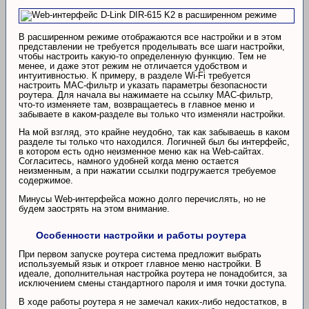
В расширенном режиме отображаются все настройки и в этом
представлении не требуется проделывать все шаги настройки,
чтобы настроить какую-то определенную функцию. Тем не
менее, и даже этот режим не отличается удобством и
интуитивностью. К примеру, в разделе Wi-Fi требуется
настроить MAC-фильтр и указать параметры безопасности
роутера. Для начала вы нажимаете на ссылку MAC-фильтр,
что-то изменяете там, возвращаетесь в главное меню и
забываете в каком-разделе вы только что изменяли настройки.
На мой взгляд, это крайне неудобно, так как забываешь в каком
разделе ты только что находился. Логичней был бы интерфейс,
в котором есть одно неизменное меню как на Web-сайтах.
Согласитесь, намного удобней когда меню остается
неизменным, а при нажатии ссылки подгружается требуемое
содержимое.
Минусы Web-интерфейса можно долго перечислять, но не
будем заострять на этом внимание.
Особенности настройки и работы роутера
При первом запуске роутера система предложит выбрать
используемый язык и откроет главное меню настройки. В
идеале, дополнительная настройка роутера не понадобится, за
исключением смены стандартного пароля и имя точки доступа.
В ходе работы роутера я не замечал каких-либо недостатков, в