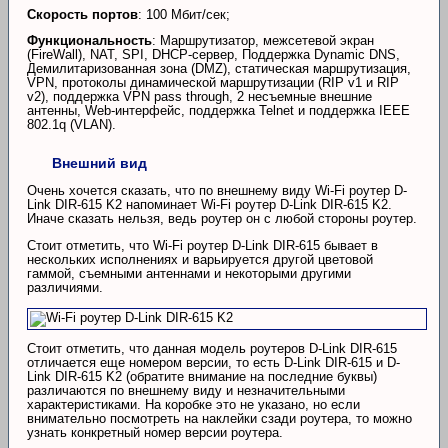
Скорость портов
: 100 Мбит/сек;
Функциональность
: Маршрутизатор, межсетевой экран
(FireWall), NAT, SPI, DHCP-сервер, Поддержка Dynamic DNS,
Демилитаризованная зона (DMZ), статическая маршрутизация,
VPN, протоколы динамической маршрутизации (RIP v1 и RIP
v2), поддержка VPN pass through, 2 несъемные внешние
антенны, Web-интерфейс, поддержка Telnet и поддержка IEEE
802.1q (VLAN).
Внешний вид
Очень хочется сказать, что по внешнему виду Wi-Fi роутер D-
Link DIR-615 K2 напоминает Wi-Fi роутер D-Link DIR-615 K2.
Иначе сказать нельзя, ведь роутер он с любой стороны роутер.
Стоит отметить, что Wi-Fi роутер D-Link DIR-615 бывает в
нескольких исполнениях и варьируется другой цветовой
гаммой, съемными антеннами и некоторыми другими
различиями.
Стоит отметить, что данная модель роутеров D-Link DIR-615
отличается еще номером версии, то есть D-Link DIR-615 и D-
Link DIR-615 K2 (обратите внимание на последние буквы)
различаются по внешнему виду и незначительными
характеристиками. На коробке это не указано, но если
внимательно посмотреть на наклейки сзади роутера, то можно
узнать конкретный номер версии роутера.