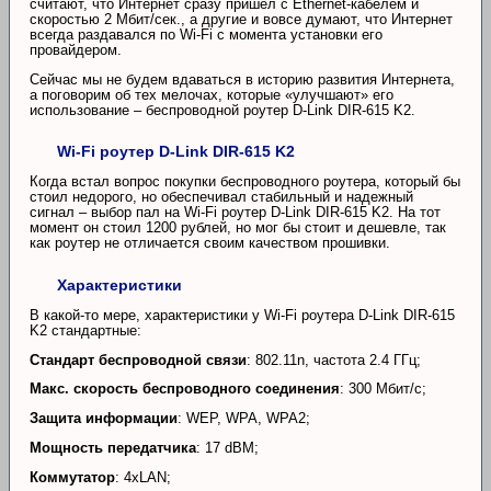
считают, что Интернет сразу пришел с Ethernet-кабелем и
скоростью 2 Мбит/сек., а другие и вовсе думают, что Интернет
всегда раздавался по Wi-Fi с момента установки его
провайдером.
Сейчас мы не будем вдаваться в историю развития Интернета,
а поговорим об тех мелочах, которые «улучшают» его
использование – беспроводной роутер D-Link DIR-615 K2.
Wi-Fi роутер D-Link DIR-615 K2
Когда встал вопрос покупки беспроводного роутера, который бы
стоил недорого, но обеспечивал стабильный и надежный
сигнал – выбор пал на Wi-Fi роутер D-Link DIR-615 K2. На тот
момент он стоил 1200 рублей, но мог бы стоит и дешевле, так
как роутер не отличается своим качеством прошивки.
Характеристики
В какой-то мере, характеристики у Wi-Fi роутера D-Link DIR-615
K2 стандартные:
Стандарт беспроводной связи
: 802.11n, частота 2.4 ГГц;
Макс. скорость беспроводного соединения
: 300 Мбит/с;
Защита информации
: WEP, WPA, WPA2;
Мощность передатчика
: 17 dBM;
Коммутатор
: 4xLAN;