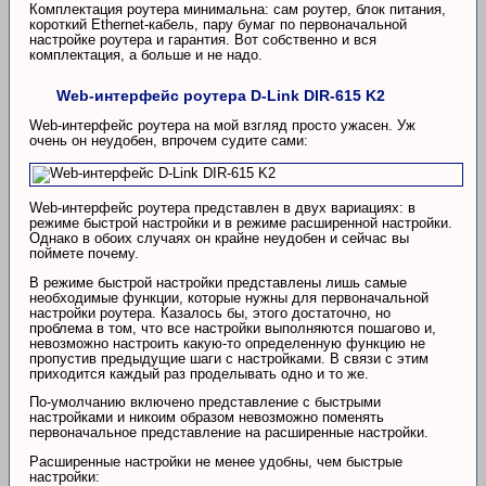
Комплектация роутера минимальна: сам роутер, блок питания,
короткий Ethernet-кабель, пару бумаг по первоначальной
настройке роутера и гарантия. Вот собственно и вся
комплектация, а больше и не надо.
Web-интерфейс роутера D-Link DIR-615 K2
Web-интерфейс роутера на мой взгляд просто ужасен. Уж
очень он неудобен, впрочем судите сами:
Web-интерфейс роутера представлен в двух вариациях: в
режиме быстрой настройки и в режиме расширенной настройки.
Однако в обоих случаях он крайне неудобен и сейчас вы
поймете почему.
В режиме быстрой настройки представлены лишь самые
необходимые функции, которые нужны для первоначальной
настройки роутера. Казалось бы, этого достаточно, но
проблема в том, что все настройки выполняются пошагово и,
невозможно настроить какую-то определенную функцию не
пропустив предыдущие шаги с настройками. В связи с этим
приходится каждый раз проделывать одно и то же.
По-умолчанию включено представление с быстрыми
настройками и никоим образом невозможно поменять
первоначальное представление на расширенные настройки.
Расширенные настройки не менее удобны, чем быстрые
настройки: