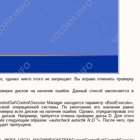
о, однако никто этого не запрещает. Вы вправе отменить проверку
оверки дисков на наличие ошибок. Данный способ заключается в
olSet\Control\Session
Manager находится параметр «BootExecute»,
узкой операционной системы. По умолчанию его значение равно
оверка всех дисков на наличие ошибок. Однако, отредактировав это
 дисков. Например, требуется отмена проверки диска D. Для этого
ute
следующим образом: «
autocheck autochk /k:D *
». После чего, при
будет пропущена.