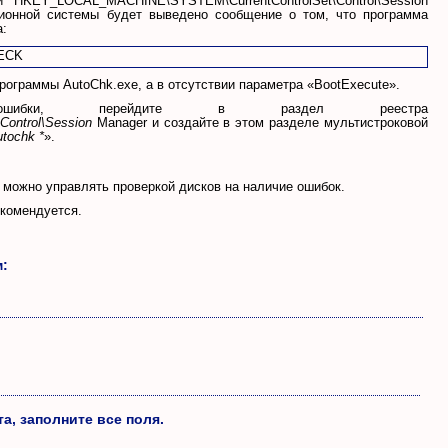
HKEY_LOCAL_MACHINE\SYSTEM\CurrentControlSet\Control\Session
ационной системы будет выведено сообщение о том, что программа
а:
рограммы AutoChk.exe, а в отсутствии параметра «BootExecute».
ошибки, перейдите в раздел реестра
ontrol\Session
Manager и создайте в этом разделе мультистроковой
utochk *
».
 можно управлять проверкой дисков на наличие ошибок.
екомендуется.
м:
а, заполните все поля.