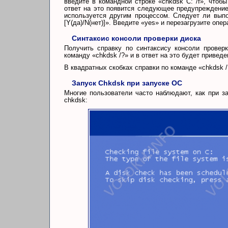
введите в командной строке «chkdsk C: /f», чтоб
ответ на это появится следующее предупреждени
используется другим процессом. Следует ли вып
[Y(да)/N(нет)]». Введите «yes» и перезагрузите опе
Синтаксис консоли проверки диска
Получить справку по синтаксису консоли провер
команду «chkdsk /?» и в ответ на это будет привед
В квадратных скобках справки по команде «chkdsk 
Запуск Chkdsk при запуске ОС
Многие пользователи часто наблюдают, как при з
chkdsk: