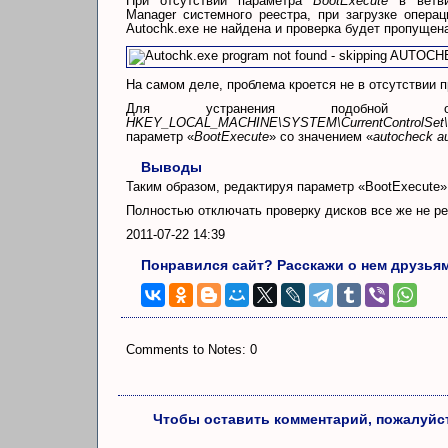
При отсутствии параметра
BootExecute
в ветви 
Manager системного реестра, при загрузке опер
Autochk.exe не найдена и проверка будет пропущен
На самом деле, проблема кроется не в отсутствии п
Для устранения подобной 
HKEY_LOCAL_MACHINE\SYSTEM\CurrentControlSet\C
параметр «
BootExecute
» со значением «
autocheck a
Выводы
Таким образом, редактируя параметр «BootExecute»
Полностью отключать проверку дисков все же не р
2011-07-22 14:39
Понравился сайт? Расскажи о нем друзья
Comments to Notes: 0
Чтобы оставить комментарий, пожалуйст