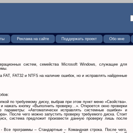
кты
Реклама на сайте
Поддержать проект
Обо мне
ерационных систем, семейства Microsoft Windows, служащее для
емы.
а FAT, FAT32 и NTFS на наличие ошибок, но и исправлять найденные
обов:
пкой по требуемому диску, выбрав при этом пункт меню «Свойства».
 и нажать кнопку «Выполнить проверку…». Откроется окно проверки
е параметры: «Автоматически исправлять системные ошибки» и
ра». После чего можно запустить проверку требуемого диска. Стоит
диск, система предложит произвести данную проверку лишь после
 - Все программы – Стандартные – Командная строка. После чего,