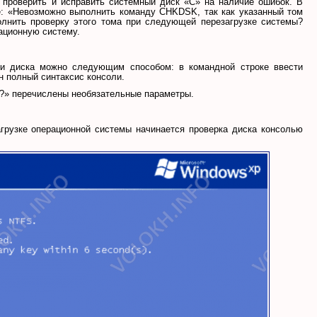
ы проверить и исправить системный диск «C» на наличие ошибок. В
е: «Невозможно выполнить команду CHKDSK, так как указанный том
олнить проверку этого тома при следующей перезагрузке системы?
рационную систему.
ки диска можно следующим способом: в командной строке ввести
ен полный синтаксис консоли.
/?» перечислены необязательные параметры.
агрузке операционной системы начинается проверка диска консолью