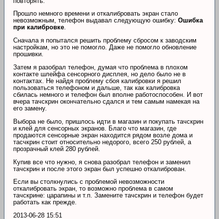
повторять.
Прошло немного времени и откалибровать экран стало
невозможным, телефон выдавал следующую ошибку:
Ошибка
при калибровке
.
Сначала я попытался решить проблему сбросом к заводским
настройкам, но это не помогло. Даже не помогло обновление
прошивки.
Затем я разобрал телефон, думая что проблема в плохом
контакте шлейфа сенсорного дисплея, но дело было не в
контактах. Не найдя проблему сбоя калибровки я решил
пользоваться телефоном и дальше, так как калибровка
сбилась немного и телефон был вполне работоспособен. И вот
вчера тачскрин окончательно сдался и тем самым намекая на
его замену.
Выбора не было, пришлось идти в магазин и покупать тачскрин
и клей для сенсорных экранов. Благо что магазин, где
продаются сенсорные экран находится рядом возле дома и
тасчкрин стоит относительно недорого, всего 250 рублей, а
прозрачный клей 280 рублей.
Купив все что нужно, я снова разобрал телефон и заменил
тачскрин и после этого экран был успешно откалиброван.
Если вы столкнулись с проблемой невозможности
откалибровать экран, то возможно проблема в самом
тачскрине: царапины и т.п. Замените тачскрин и телефон будет
работать как прежде.
2013-06-28 15:51