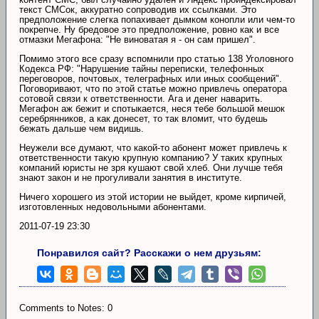
текст СМСок, аккуратно сопроводив их ссылками. Это
предположение слегка попахивает дымком конопли или чем-то
покрепче. Ну бредовое это предположение, ровно как и все
отмазки Мегафона: "Не виноватая я - он сам пришел".
Помимо этого все сразу вспомнили про статью 138 Уголовного
Кодекса РФ: "Нарушение тайны переписки, телефонных
переговоров, почтовых, телеграфных или иных сообщений".
Поговоривают, что по этой статье можно привлечь оператора
сотовой связи к ответственности. Ага и денег наварить.
Мегафон аж бежит и спотыкается, неся тебе большой мешок
серебрянников, а как донесет, то так вломит, что будешь
бежать дальше чем видишь.
Неужели все думают, что какой-то абонент может привлечь к
ответственности такую крупную компанию? У таких крупных
компаний юристы не зря кушают свой хлеб. Они лучше тебя
знают закон и не прогуливали занятия в институте.
Ничего хорошего из этой истории не выйдет, кроме кирпичей,
изготовленных недовольными абонентами.
2011-07-19 23:30
Понравился сайт? Расскажи о нем друзьям:
Comments to Notes: 0