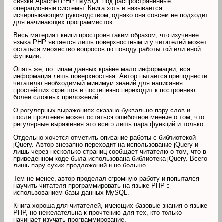
связки Apache+PHP+MySQL под распространенные
операционные системы. Книга хоть и называется
исчерпывающим руководством, однако она совсем не подходит
для начинающих программистов.
Весь материал книги простроен таким образом, что изучение
языка PHP является лишь поверхностным и у читателей может
остаться множество вопросов по поводу работы той или иной
функции.
Опять же, по типам данных крайне мало информации, вся
информация лишь поверхностная. Автор пытается преподнести
читателю необходимый минимум знаний для написания
простейших скриптов и постепенно переходит к построению
более сложных приложений.
О регулярных выражениях сказано буквально пару слов и
после прочтения может остаться ошибочное мнение о том, что
регулярные выражения это всего лишь пара функций и только.
Отдельно хочется отметить описание работы с библиотекой
jQuery. Автор внезапно переходит на использование jQuery и
лишь через несколько страниц сообщает читателю о том, что в
приведенном коде была использована библиотека jQuery. Всего
лишь пару сухих предложений и не больше.
Тем не менее, автор проделал огромную работу и попытался
научить читателя программировать на языке PHP с
использованием базы данных MySQL.
Книга хороша для читателей, имеющих базовые знания о языке
PHP, но нежелательна к прочтению для тех, кто только
начинает изучать программирование.