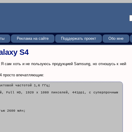
кты
Реклама на сайте
Поддержать проект
Обо мне
laxy S4
 Я сам хоть и не пользуюсь продукцией Samsung, но отношусь к ней
4 просто впечатляющие:
актовой частотой 1,6 ГГц;
ей, Full HD, 1920 x 1080 пикселей, 441ppi, c суперпрочным
тью 2600 мАч;