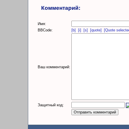
Комментарий:
Имя:
BBCode:
[b]
[i]
[s]
[quote]
[Quote selecte
Ваш комментарий:
Защитный код: