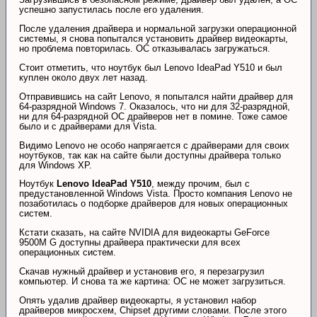
успешно запустилась после его удаления.
После удаления драйвера и нормальной загрузки операционной
системы, я снова попытался установить драйвер видеокарты,
но проблема повторилась. ОС отказывалась загружаться.
Стоит отметить, что ноутбук был Lenovo IdeaPad Y510 и был
куплен около двух лет назад.
Отправившись на сайт Lenovo, я попытался найти драйвер для
64-разрядной Windows 7. Оказалось, что ни для 32-разрядной,
ни для 64-разрядной ОС драйверов нет в помине. Тоже самое
было и с драйверами для Vista.
Видимо Lenovo не особо напрягается с драйверами для своих
ноутбуков, так как на сайте были доступны драйвера только
для Windows XP.
Ноутбук
Lenovo IdeaPad Y510
, между прочим, был с
предустановленной Windows Vista. Просто компания Lenovo не
позаботилась о подборке драйверов для новых операционных
систем.
Кстати сказать, на сайте NVIDIA для видеокарты GeForce
9500M G доступны драйвера практически для всех
операционных систем.
Скачав нужный драйвер и установив его, я перезагрузил
компьютер. И снова та же картина: ОС не может загрузиться.
Опять удалив драйвер видеокарты, я установил набор
драйверов микросхем, Chipset другими словами. После этого